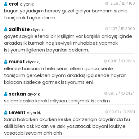
erol
12:28 / ID:4160
diyor ki;
bugun yaşadıgım hersey guzel gidiyor bumarım sizinle
tanışarak taçlandırırım.
Salih Ete
11:07 / ID:3099
diyor ki;
gayet saygılı efendi bir kişiligim var karşılıklı anlayış içinde
arkadaşlık kurmak hoş seviyeli muhabbet yapmak
istiyorum ilgilenen bayanları beklerim.
murat
09:10 / ID:2836
diyor ki;
elleriee hassasım hele senin ellerin gonca senle
tanışalım gercekten diyom arkadaşlıga sende hayran
kalacan sadece gormek istiyorums eni.
serkan
08:12 / ID:2424
diyor ki;
selam baskın karakterliysen tanışmak isterdim.
Levent
00:01 / ID:2381
diyor ki;
Sana bakarken okurken keske cok zengin olaydimda bu
akilli bilen ask kokan ve aski yasatacak bayani laukiyle
yasatabilseydim ahh ahh