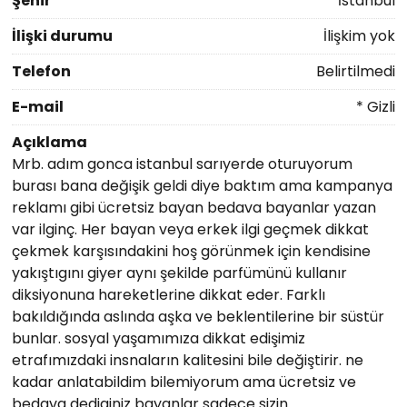
Şehir
İstanbul
İlişki durumu
İlişkim yok
Telefon
Belirtilmedi
E-mail
* Gizli
Açıklama
Mrb. adım gonca istanbul sarıyerde oturuyorum
burası bana değişik geldi diye baktım ama kampanya
reklamı gibi ücretsiz bayan bedava bayanlar yazan
var ilginç. Her bayan veya erkek ilgi geçmek dikkat
çekmek karşısındakini hoş görünmek için kendisine
yakıştıgını giyer aynı şekilde parfümünü kullanır
diksiyonuna hareketlerine dikkat eder. Farklı
bakıldığında aslında aşka ve beklentilerine bir süstür
bunlar. sosyal yaşamımıza dikkat edişimiz
etrafımızdaki insnaların kalitesini bile değiştirir. ne
kadar anlatabildim bilemiyorum ama ücretsiz ve
bedava dediginiz bayanlar sadece sizin