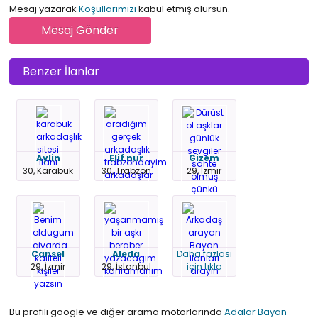
Mesaj yazarak
Koşullarımızı
kabul etmiş olursun.
Benzer İlanlar
Aylin
Elif nur
Gizem
30, Karabük
30, Trabzon
29, İzmir
Cansel
Aleda
Daha fazlası
29, İzmir
29, İstanbul
için tıkla
Bu profili google ve diğer arama motorlarında
Adalar Bayan