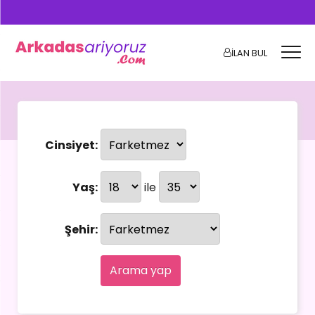
İLAN BUL
Cinsiyet:
Yaş:
ile
Şehir:
Arama yap