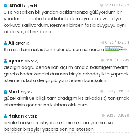
İsmail
23:51 / ID:2375
diyor ki;
Size yazarken bir yandan acıklamanıza gülüyordum bir
yandanda acaba beni kabul edermi ya etmezse diye
korkuya sariliyordum. Resmen birden fazla duyguyu aynı
abda yaşattınız bana.
Ali
01:22 / ID:2134
diyor ki;
Slm sizi tanımak isterim olur dersen numaram
ayhan
10:30 / ID:1982
diyor ki;
dedigin dogru bende ilan açtım ama o basitliğeinmedim
gerci o kadar kendini düsüren biriyle arkadaşlıkta yapmak
istemem. kafa dengi gibiyiz istersen konuşalım.
Mert
16:20 / ID:1969
diyor ki;
güzel alımlı ve biliçli tam aradıgım kız arkadaş :) tanışmak
istermisin goncasına kubban oldugum
Hakan
19:13 / ID:1899
diyor ki;
sizinle tanışmak istiyorum sanırım sana yakınım ve
beraber birşeyler yaparız sen ne istersen