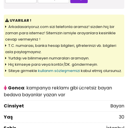
UYARILAR !
Arkadasariyoruz.com sizi telefonla aramaz! sizden hiç bir
zaman para istemez! Sitemizin ismiyle arayanlara kesinlikle
cevap vermeyiniz !
T.C. numarası, banka hesap bilgileri, şifrelerinizi vb. bilgileri
asla paylaşmayınız.
Yurtdışı ve bilinmeyen numaraları aramayın.
Hiç kimseye para veya kontör/DK. göndermeyin.
Siteye girmekle
kullanım sözleşmemizi
kabul etmiş olursunuz.
Gonca
: kampanya reklamı gibi ücretsiz bayan
bedava bayanlar yazan var
Cinsiyet
Bayan
Yaş
30