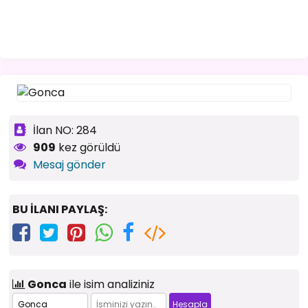
İlan NO: 284
909
kez görüldü
Mesaj gönder
BU İLANI PAYLAŞ:
Gonca
ile isim analiziniz