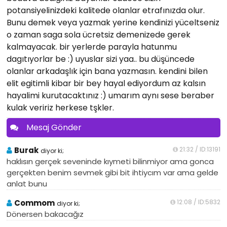
potansiyelinizdeki kalitede olanlar etrafınızda olur.
Bunu demek veya yazmak yerine kendinizi yüceltseniz
o zaman saga sola ücretsiz demenizede gerek
kalmayacak. bir yerlerde parayla hatunmu
dagıtıyorlar be :) uyuslar sizi yaa.. bu düşüncede
olanlar arkadaşlık için bana yazmasın. kendini bilen
elit egitimli kibar bir bey hayal ediyordum az kalsın
hayalimi kurutacaktınız :) umarım aynı sese beraber
kulak veririz herkese tşkler.
Mesaj Gönder
Burak
21:32 / ID:13191
diyor ki;
haklısın gerçek seveninde kıymeti bilinmiyor ama gonca
gerçekten benim sevmek gibi bit ihtiycım var ama gelde
anlat bunu
Commom
12:08 / ID:5832
diyor ki;
Dönersen bakacağız