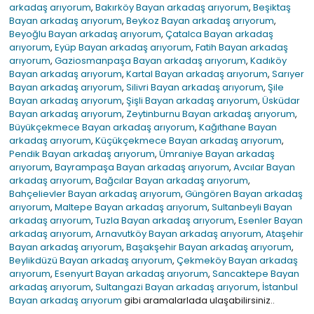
arkadaş arıyorum
,
Bakırköy Bayan arkadaş arıyorum
,
Beşiktaş
Bayan arkadaş arıyorum
,
Beykoz Bayan arkadaş arıyorum
,
Beyoğlu Bayan arkadaş arıyorum
,
Çatalca Bayan arkadaş
arıyorum
,
Eyüp Bayan arkadaş arıyorum
,
Fatih Bayan arkadaş
arıyorum
,
Gaziosmanpaşa Bayan arkadaş arıyorum
,
Kadıköy
Bayan arkadaş arıyorum
,
Kartal Bayan arkadaş arıyorum
,
Sarıyer
Bayan arkadaş arıyorum
,
Silivri Bayan arkadaş arıyorum
,
Şile
Bayan arkadaş arıyorum
,
Şişli Bayan arkadaş arıyorum
,
Üsküdar
Bayan arkadaş arıyorum
,
Zeytinburnu Bayan arkadaş arıyorum
,
Büyükçekmece Bayan arkadaş arıyorum
,
Kağıthane Bayan
arkadaş arıyorum
,
Küçükçekmece Bayan arkadaş arıyorum
,
Pendik Bayan arkadaş arıyorum
,
Ümraniye Bayan arkadaş
arıyorum
,
Bayrampaşa Bayan arkadaş arıyorum
,
Avcılar Bayan
arkadaş arıyorum
,
Bağcılar Bayan arkadaş arıyorum
,
Bahçelievler Bayan arkadaş arıyorum
,
Güngören Bayan arkadaş
arıyorum
,
Maltepe Bayan arkadaş arıyorum
,
Sultanbeyli Bayan
arkadaş arıyorum
,
Tuzla Bayan arkadaş arıyorum
,
Esenler Bayan
arkadaş arıyorum
,
Arnavutköy Bayan arkadaş arıyorum
,
Ataşehir
Bayan arkadaş arıyorum
,
Başakşehir Bayan arkadaş arıyorum
,
Beylikdüzü Bayan arkadaş arıyorum
,
Çekmeköy Bayan arkadaş
arıyorum
,
Esenyurt Bayan arkadaş arıyorum
,
Sancaktepe Bayan
arkadaş arıyorum
,
Sultangazi Bayan arkadaş arıyorum
,
İstanbul
Bayan arkadaş arıyorum
gibi aramalarlada ulaşabilirsiniz..