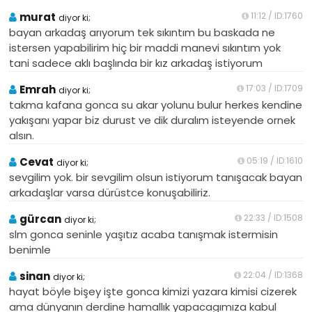
murat
11:12 / ID:1760
diyor ki;
bayan arkadaş arıyorum tek sıkıntım bu baskada ne
istersen yapabilirim hiç bir maddi manevi sıkıntım yok
tani sadece aklı başlında bir kız arkadaş istiyorum
Emrah
17:03 / ID:1709
diyor ki;
takma kafana gonca su akar yolunu bulur herkes kendine
yakışanı yapar biz durust ve dik duralım isteyende ornek
alsın.
Cevat
05:19 / ID:1610
diyor ki;
sevgilim yok. bir sevgilim olsun istiyorum tanışacak bayan
arkadaşlar varsa dürüstce konuşabiliriz.
gürcan
22:33 / ID:1508
diyor ki;
slm gonca seninle yaşıtız acaba tanışmak istermisin
benimle
sinan
22:04 / ID:1368
diyor ki;
hayat böyle bişey işte gonca kimizi yazara kimisi cizerek
ama dünyanın derdine hamallık yapacagımıza kabul