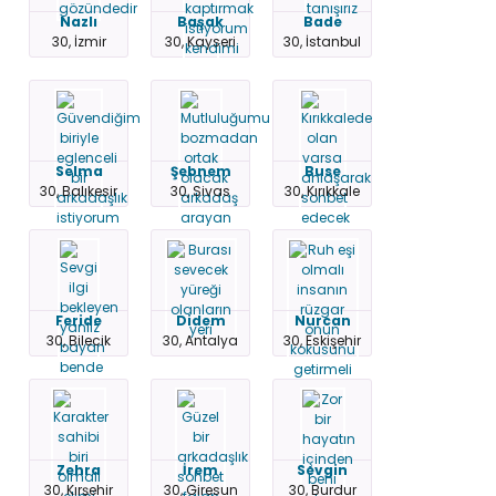
Nazlı
Başak
Bade
30, İzmir
30, Kayseri
30, İstanbul
Selma
Şebnem
Buse
30, Balıkesir
30, Sivas
30, Kırıkkale
Feride
Didem
Nurcan
30, Bilecik
30, Antalya
30, Eskişehir
Zehra
İrem
Sevgin
30, Kırşehir
30, Giresun
30, Burdur