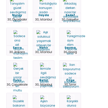
Nuray
İlayda
Sedef
30, Diyarbakır
30, İstanbul
30, Eskişehir
Serra
Nehir
Şeyma
30, Ankara
30, İstanbul
30, Elazığ
Öykü
Betül
Özge
30, Çanakkale
30, İstanbul
30, İzmir