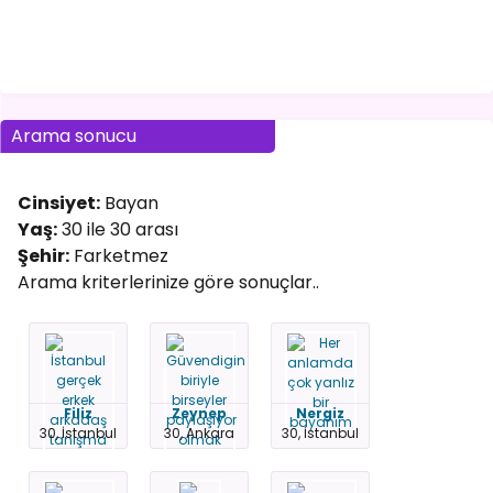
Arama sonucu
Cinsiyet:
Bayan
Yaş:
30 ile 30 arası
Şehir:
Farketmez
Arama kriterlerinize göre sonuçlar..
Filiz
Zeynep
Nergiz
30, İstanbul
30, Ankara
30, İstanbul