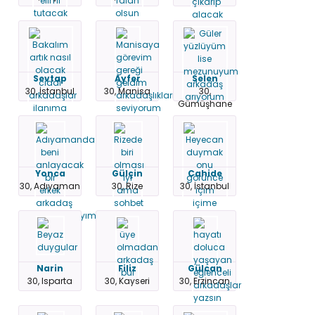
Sevtap
Ayfer
Selen
30, İstanbul
30, Manisa
30,
Gümüşhane
Yonca
Gülçin
Cahide
30, Adıyaman
30, Rize
30, İstanbul
Narin
Filiz
Gülcan
30, Isparta
30, Kayseri
30, Erzincan