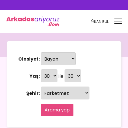
İLAN BUL
Cinsiyet:
Yaş:
ile
Şehir:
Arama yap