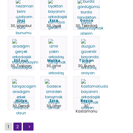
İnci
Esra
Gonca
30, İstanbul
30, Uşak
30, Tekirdağ
Elif nur
Melike
Türkan
30, Trabzon
30, İzmir
30, Bursa
Hülya
Esra
Beyza
30, Denizli
30, İzmir
30,
Kastamonu
1
2
>