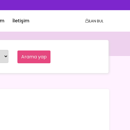
ım
İletişim
İLAN BUL
Arama yap