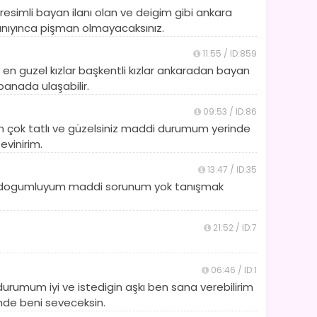
resimli bayan ilanı olan ve deigim gibi ankara
tanıyınca pişman olmayacaksınız.
11:55 / ID:859
e en guzel kızlar başkentli kızlar ankaradan bayan
anada ulaşabilir.
09:53 / ID:86
 çok tatlı ve güzelsiniz maddi durumum yerinde
evinirim.
13:47 / ID:35
 88dogumluyum maddi sorunum yok tanışmak
21:52 / ID:7
06:46 / ID:1
umum iyi ve istedigin aşkı ben sana verebilirim
nde beni seveceksin.