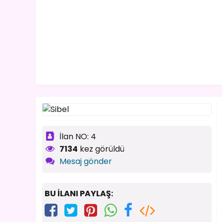
İlan NO: 4
7134
kez görüldü
Mesaj gönder
BU İLANI PAYLAŞ: