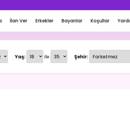
a
İlan Ver
Erkekler
Bayanlar
Koşullar
Yard
Yaş:
ile
Şehir: