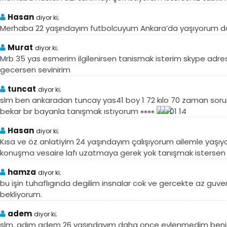
Hasan
diyor ki;
Merhaba 22 yaşındayım futbolcuyum Ankara’da yaşıyorum daha 
Murat
diyor ki;
Mrb 35 yas esmerim ilgilenirsen tanismak isterim skype adr
gecersen sevinirim
tuncat
diyor ki;
slm ben ankaradan tuncay yas41 boy 1 72 kılo 70 zaman so
bekar bır bayanla tanışmak ıstıyorum
01 14
Hasan
diyor ki;
Kısa ve öz anlatiyim 24 yaşındayım çalışıyorum ailemle yaş
konuşma vesaire lafı uzatmaya gerek yok tanışmak istersen 
hamza
diyor ki;
bu işin tuhaflıgında degilim insnalar cok ve gercekte az guven
bekliyorum.
adem
diyor ki;
slm. adım adem 26 yaşındayım daha once evlenmedim benim 