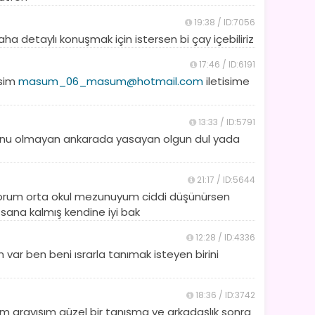
19:38 / ID:7056
detaylı konuşmak için istersen bi çay içebiliriz
17:46 / ID:6191
esim
masum_06_masum@hotmail.com
iletisime
13:33 / ID:5791
runu olmayan ankarada yasayan olgun dul yada
21:17 / ID:5644
ıyorum orta okul mezunuyum ciddi düşünürsen
sana kalmış kendine iyi bak
12:28 / ID:4336
 var ben beni ısrarla tanımak isteyen birini
18:36 / ID:3742
arayışım güzel bir tanışma ve arkadaşlık sonra