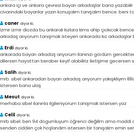
ankara içi ve ankara çevresi bayan arkadaşlar bana yazabilir 
civarındaki bayanlar yazın konuşalım tanışalım bence. beni 
caner
diyor ki;
izmir izmir diozda bu ankaralı kızlara kims ahip çıokıcak benc
arkadaş arıyorum tanışmak isteyen ankarada kız arkadaşlar b
Erdi
diyor ki;
ankarada bayan arkadaş arıyorum ilanınızı gördüm gercekten
dilersen hayattan beraber keyif alabiliriz iletişime gecersen s
Salih
diyor ki;
mrb. sibel ankaradan bayan arkadaş arıyorum yakışıklıyım
istersen bana ulaş
Mesut
diyor ki;
merhaba sibel ilanınla ilgileniyorum tanışmak istersen yaz
Celil
diyor ki;
mrb sibel. ben 94 dogumluyum öğrenci değilim ama maddi dur
senden cidden çok hoşlandım istersen bir tanışalım emin se