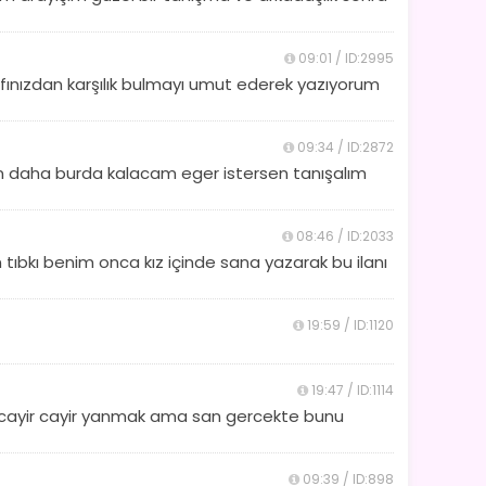
09:01 / ID:2995
fınızdan karşılık bulmayı umut ederek yazıyorum
09:34 / ID:2872
n daha burda kalacam eger istersen tanışalım
08:46 / ID:2033
ıbkı benim onca kız içinde sana yazarak bu ilanı
19:59 / ID:1120
19:47 / ID:1114
e cayir cayir yanmak ama san gercekte bunu
09:39 / ID:898