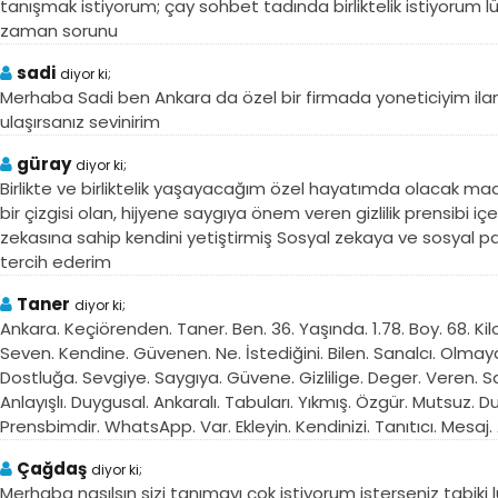
tanışmak istiyorum; çay sohbet tadında birliktelik istiyorum 
zaman sorunu
sadi
diyor ki;
Merhaba Sadi ben Ankara da özel bir firmada yoneticiyim ilanı
ulaşırsanız sevinirim
güray
diyor ki;
Birlikte ve birliktelik yaşayacağım özel hayatımda olacak ma
bir çizgisi olan, hijyene saygıya önem veren gizlilik prensibi iç
zekasına sahip kendini yetiştirmiş Sosyal zekaya ve sosyal pa
tercih ederim
Taner
diyor ki;
Ankara. Keçiörenden. Taner. Ben. 36. Yaşında. 1.78. Boy. 68. 
Seven. Kendine. Güvenen. Ne. İstediğini. Bilen. Sanalcı. Olma
Dostluğa. Sevgiye. Saygıya. Güvene. Gizlilige. Deger. Veren. Sa
Anlayışlı. Duygusal. Ankaralı. Tabuları. Yıkmış. Özgür. Mutsuz. Dul
Prensbimdir. WhatsApp. Var. Ekleyin. Kendinizi. Tanıtıcı. Mesaj.
Çağdaş
diyor ki;
Merhaba nasılsın sizi tanımayı çok istiyorum isterseniz tabiki 