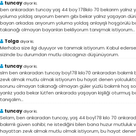
tuncay
diyor ki;
ben ankaradan tuncay yaş 44 boy 178kılo 70 bekarım yalnız 
yoluma yoldaş arıyorum benım gıbı bekar yalnız yaşayan dür
bayan arkadas arıyorum yoluma yoldaş anlayışlı hoşgörülü b
takanağı olmayan bayanları bekliyorum tanışmak istiyorum…
Tolga
diyor ki;
Merhaba size ilgi duyuyor ve tanımak istiyorum. Kabul ederseni
sizinde bu durumdan mutlu olacagınızı düşünüyorum.
tuncay
diyor ki;
slm ben ankaradan tuncay boy178 kılo70 ankaradan bakımlı b
zevk almak mutlu olmak istiyorum bu hayat denen yolculuk
sorunu olmayan takanağı olmayan güler yüzlü bakımlı hoş soh
yanlız yada bekar lütfen ankarada yaşayan kişiliği oturmuş 
tanışalım...
tuncay
diyor ki;
Selam, ben ankaradan tuncay, yaş 44 boy178 kılo 70 ankara
bakımlı güven sahibi; ne istediğini bilen bana huzur mutluluk 
hayattan zevk almak mutlu olmak istiyorum, bu hayat denen