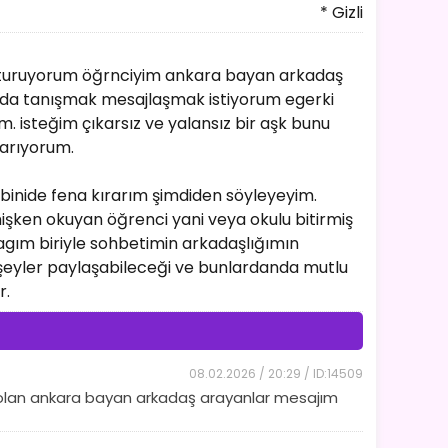
* Gizli
turuyorum öğrnciyim ankara bayan arkadaş
urda tanışmak mesajlaşmak istiyorum egerki
 isteğim çıkarsız ve yalansız bir aşk bunu
arıyorum.
inide fena kırarım şimdiden söyleyeyim.
şken okuyan öğrenci yani veya okulu bitirmiş
agım biriyle sohbetimin arkadaşlığımın
şeyler paylaşabileceği ve bunlardanda mutlu
r.
08.02.2026 / 20:29 / ID:14509
olan ankara bayan arkadaş arayanlar mesajım