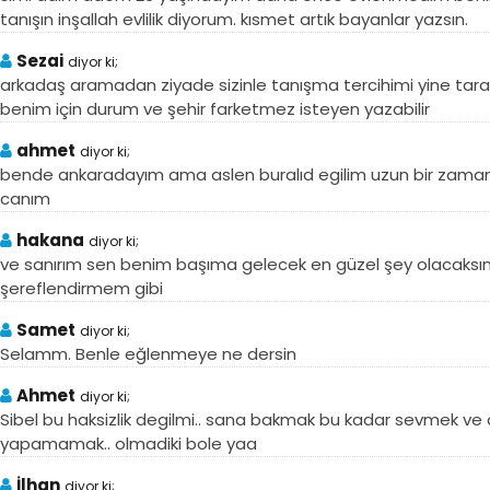
tanışın inşallah evlilik diyorum. kısmet artık bayanlar yazsın.
Sezai
diyor ki;
arkadaş aramadan ziyade sizinle tanışma tercihimi yine tara
benim için durum ve şehir farketmez isteyen yazabilir
ahmet
diyor ki;
bende ankaradayım ama aslen buralıd egilim uzun bir zama
canım
hakana
diyor ki;
ve sanırım sen benim başıma gelecek en güzel şey olacaksın t
şereflendirmem gibi
Samet
diyor ki;
Selamm. Benle eğlenmeye ne dersin
Ahmet
diyor ki;
Sibel bu haksizlik degilmi.. sana bakmak bu kadar sevmek v
yapamamak.. olmadiki bole yaa
İlhan
diyor ki;