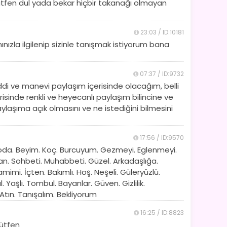
lütfen dul yada bekar hiçbir takanağı olmayan
23:03 / ID:10181
nızla ilgilenip sizinle tanışmak istiyorum bana
07:37 / ID:9732
ddi ve manevi paylaşım içerisinde olacağım, belli
erisinde renkli ve heyecanlı paylaşım bilincine ve
ylaşıma açık olmasını ve ne istediğini bilmesini
17:56 / ID:9570
Kiloda. Beyim. Koç. Burcuyum. Gezmeyi. Eglenmeyi.
yan. Sohbeti. Muhabbeti. Güzel. Arkadaşlığa.
mimi. İçten. Bakımlı. Hoş. Neşeli. Güleryüzlü.
. Yaşlı. Tombul. Bayanlar. Güven. Gizlilik.
 Atın. Tanışalım. Bekliyorum
16:25 / ID:8823
lütfen