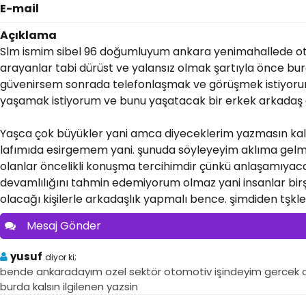
E-mail
Açıklama
Slm ismim sibel 96 doğumluyum ankara yenimahallede o
arayanlar tabi dürüst ve yalansız olmak şartıyla önce b
güvenirsem sonrada telefonlaşmak ve görüşmek istiyorum.
yaşamak istiyorum ve bunu yaşatacak bir erkek arkadaş 
Yaşca çok büyükler yani amca diyeceklerim yazmasın kalb
lafımıda esirgemem yani. şunuda söyleyeyim aklıma gelmi
olanlar öncelikli konuşma tercihimdir çünkü anlaşamıyac
devamlılığını tahmin edemiyorum olmaz yani insanlar bir
olacağı kişilerle arkadaşlık yapmalı bence. şimdiden tşkle
Mesaj Gönder
yusuf
diyor ki;
bende ankaradayım ozel sektör otomotiv işindeyim gercek 
burda kalsın ilgilenen yazsin