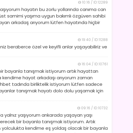
10:16 / ID:12289
yaşıyorum hayatın bu zorlu yollarında canıma can
üst samimi yaşıma uygun bakımlı özgüven sahibi
ayan arkadaş arıyorum lütfen hayatında hiçbir
19:40 / ID:11288
z beraberce özel ve keyifli anlar yaşayabiliriz ve
16:04 / ID:10761
ir bayanla tanışmak istiyorum artık hayattan
ta kendime hayat arkadaşı arıyorum zaman
bet tadında birliktelik istiyorum lütfen sadece
bayanlar tanışmak hayatı dolo dolu yaşamak için
09:16 / ID:10732
da yalnız yaşıyorum ankarada yaşayan yaşı
verecek bir bayanla tanışmak istiyorum. Artık
 yolculukta kendime eş yoldaş olacak bir bayanla