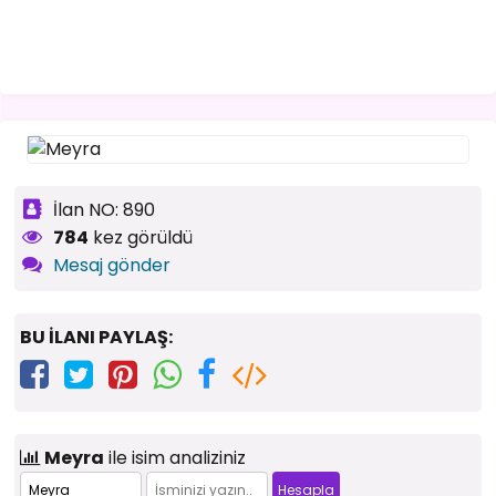
İlan NO: 890
784
kez görüldü
Mesaj gönder
BU İLANI PAYLAŞ:
Meyra
ile isim analiziniz