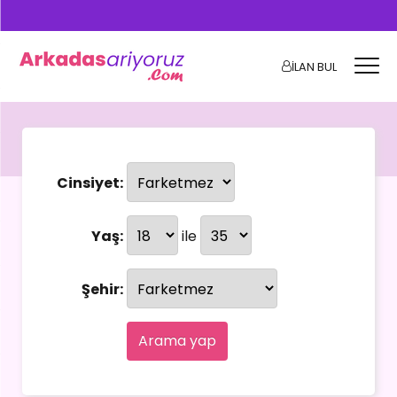
İLAN BUL
Cinsiyet:
Yaş:
ile
Şehir:
Arama yap