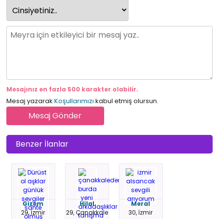
Mesajınız en fazla 500 karakter olabilir.
Mesaj yazarak
Koşullarımızı
kabul etmiş olursun.
Benzer İlanlar
Gizem
Hilal
Meral
29, İzmir
29, Çanakkale
30, İzmir