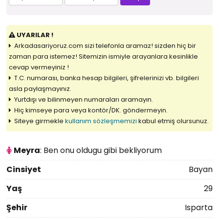
UYARILAR !
Arkadasariyoruz.com sizi telefonla aramaz! sizden hiç bir
zaman para istemez! Sitemizin ismiyle arayanlara kesinlikle
cevap vermeyiniz !
T.C. numarası, banka hesap bilgileri, şifrelerinizi vb. bilgileri
asla paylaşmayınız.
Yurtdışı ve bilinmeyen numaraları aramayın.
Hiç kimseye para veya kontör/DK. göndermeyin.
Siteye girmekle
kullanım sözleşmemizi
kabul etmiş olursunuz.
Meyra
: Ben onu oldugu gibi bekliyorum
Cinsiyet
Bayan
Yaş
29
Şehir
Isparta