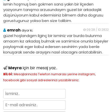
ismin hoşmuş ben gokmen sana yakın bir ilçeden
yazıyorum tanışma arzusundayım guzel bir arkadaşlık
düşünüyorum kabul edermisiniz bilmem daha dogrusu
gorustugunuz yoksa ben size talibim.
emrah
09:28 / ID:2822
diyor ki;
güzel hoşlandıgım ilginç bir isminiz var burda bulunma
amacım kız arkadaş bulmak ve samimice onunla bişeyler
paylaşmak eger kabul edersen sevinirim yada benle
konuşarak sende arayışını nasıl olacagını anlatabilirsin.
Meyra
için bir mesaj yaz..
BİLGİ:
Mesajlarınızda Telefon numarası yerine instagram,
facebook gibi sosyal adreslerinizi yazabilirsiniz.