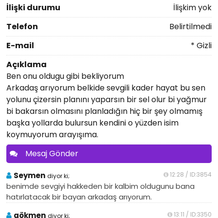
İlişki durumu
İlişkim yok
Telefon
Belirtilmedi
E-mail
* Gizli
Açıklama
Ben onu oldugu gibi bekliyorum
Arkadaş arıyorum belkide sevgili kader hayat bu sen
yolunu çizersin planını yaparsın bir sel olur bi yağmur
bi bakarsın olmasını planladığın hiç bir şey olmamış
başka yollarda bulursun kendini o yüzden isim
koymuyorum arayışıma.
Mesaj Gönder
Seymen
12:28 / ID:3854
diyor ki;
benimde sevgiyi hakkeden bir kalbim oldugunu bana
hatırlatacak bir bayan arkadaş arıyorum.
gökmen
13:11 / ID:3350
diyor ki;