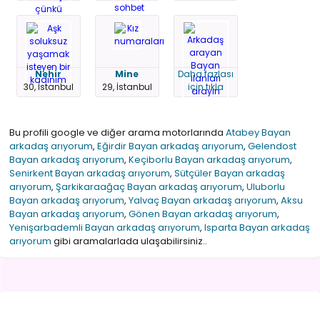
Nehir
Mine
Daha fazlası
30, İstanbul
29, İstanbul
için tıkla
Bu profili google ve diğer arama motorlarında
Atabey Bayan
arkadaş arıyorum
,
Eğirdir Bayan arkadaş arıyorum
,
Gelendost
Bayan arkadaş arıyorum
,
Keçiborlu Bayan arkadaş arıyorum
,
Senirkent Bayan arkadaş arıyorum
,
Sütçüler Bayan arkadaş
arıyorum
,
Şarkikaraağaç Bayan arkadaş arıyorum
,
Uluborlu
Bayan arkadaş arıyorum
,
Yalvaç Bayan arkadaş arıyorum
,
Aksu
Bayan arkadaş arıyorum
,
Gönen Bayan arkadaş arıyorum
,
Yenişarbademli Bayan arkadaş arıyorum
,
Isparta Bayan arkadaş
arıyorum
gibi aramalarlada ulaşabilirsiniz..