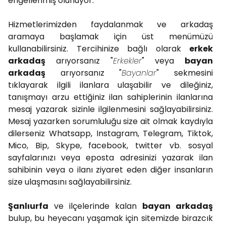
engellenmiş olunuyor.
Hizmetlerimizden faydalanmak ve arkadaş
aramaya başlamak için üst menümüzü
kullanabilirsiniz. Tercihinize bağlı olarak
erkek
arkadaş
arıyorsanız "
Erkekler
" veya
bayan
arkadaş
arıyorsanız "
Bayanlar
" sekmesini
tıklayarak ilgili ilanlara ulaşabilir ve dileğiniz,
tanışmayı arzu ettiğiniz ilan sahiplerinin ilanlarına
mesaj yazarak sizinle ilgilenmesini sağlayabilirsiniz.
Mesaj yazarken sorumluluğu size ait olmak kaydıyla
dilerseniz Whatsapp, Instagram, Telegram, Tiktok,
Mico, Bip, Skype, facebook, twitter vb. sosyal
sayfalarınızı veya eposta adresinizi yazarak ilan
sahibinin veya o ilanı ziyaret eden diğer insanların
size ulaşmasını sağlayabilirsiniz.
Şanlıurfa
ve ilçelerinde kalan
bayan arkadaş
bulup, bu heyecanı yaşamak için sitemizde birazcık