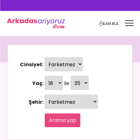
İLAN BUL
Cinsiyet:
Yaş:
ile
Şehir:
Arama yap