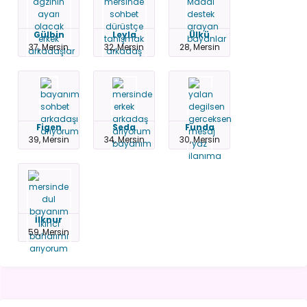
Gülbin
Leyla
Ülkü
37, Mersin
32, Mersin
28, Mersin
Figen
Seda
Funda
39, Mersin
34, Mersin
30, Mersin
İlknur
59, Mersin