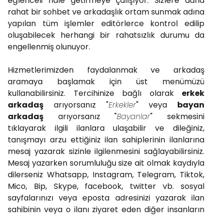
eğlenceli hale getirmeye çalışıyor. Sizlere daha
rahat bir sohbet ve arkadaşlık ortam sunmak adına
yapılan tüm işlemler editörlerce kontrol edilip
oluşabilecek herhangi bir rahatsızlık durumu da
engellenmiş olunuyor.
Hizmetlerimizden faydalanmak ve arkadaş
aramaya başlamak için üst menümüzü
kullanabilirsiniz. Tercihinize bağlı olarak
erkek
arkadaş
arıyorsanız "
Erkekler
" veya
bayan
arkadaş
arıyorsanız "
Bayanlar
" sekmesini
tıklayarak ilgili ilanlara ulaşabilir ve dileğiniz,
tanışmayı arzu ettiğiniz ilan sahiplerinin ilanlarına
mesaj yazarak sizinle ilgilenmesini sağlayabilirsiniz.
Mesaj yazarken sorumluluğu size ait olmak kaydıyla
dilerseniz Whatsapp, Instagram, Telegram, Tiktok,
Mico, Bip, Skype, facebook, twitter vb. sosyal
sayfalarınızı veya eposta adresinizi yazarak ilan
sahibinin veya o ilanı ziyaret eden diğer insanların