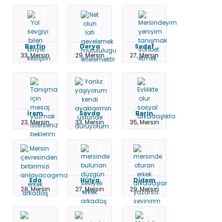
Berfin
Derya
Sedef
33, Mersin
29, Mersin
27, Mersin
İrem
Sevda
Berin
23, Mersin
33, Mersin
35, Mersin
Eda
Hülya
Didem
28, Mersin
27, Mersin
29, Mersin