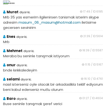
Murat
17:49 / ID:6195
diyor ki;
Mrb 35 yas esmerim ilgilenirsen tanismak isterim skype
adresim
masum_06_masum@hotmail.com
iletisime
gecersen sevinirim
Enes
21:39 / ID:5614
diyor ki;
Mrb
Mehmet
18:39 / ID:5587
diyor ki;
Meraba bu seninle tanışmak istiyorum
onur
11:15 / ID:5167
diyor ki;
bnde kırıkkaledeyim
selami
16:10 / ID:4761
diyor ki;
nasıl isterseniz oyle olacak bir arkadaslikla teklif ediyorum
beni kabul ederseniz mutlu olurum
Baro
01:27 / ID:4604
diyor ki;
Buse seninle tanışmak şeref verici