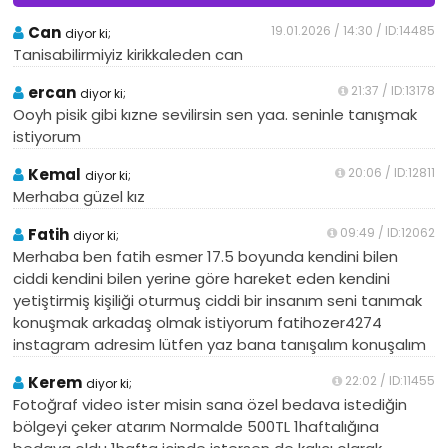
Can
19.01.2026 / 14:30 / ID:14485
diyor ki;
Tanisabilirmiyiz kirikkaleden can
ercan
21:37 / ID:13178
diyor ki;
Ooyh pisik gibi kızne sevilirsin sen yaa. seninle tanışmak
istiyorum
Kemal
20:06 / ID:12811
diyor ki;
Merhaba güzel kız
Fatih
09:49 / ID:12062
diyor ki;
Merhaba ben fatih esmer 17.5 boyunda kendini bilen
ciddi kendini bilen yerine göre hareket eden kendini
yetiştirmiş kişiliği oturmuş ciddi bir insanım seni tanımak
konuşmak arkadaş olmak istiyorum fatihozer4274
instagram adresim lütfen yaz bana tanışalım konuşalım
Kerem
22:02 / ID:11455
diyor ki;
Fotoğraf video ister misin sana özel bedava istediğin
bölgeyi çeker atarım Normalde 500TL 1haftalığına