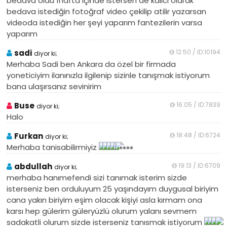
bedava oldu 1hafta içinde istersen de kalıcı olarak
bedava istediğin fotoğraf video çekilip atilir yazarsan
videoda istediğin her şeyi yaparım fantezilerin varsa
yaparım
sadi
12:50 / ID:10194
diyor ki;
Merhaba Sadi ben Ankara da özel bir firmada
yoneticiyim ilanınızla ilgilenip sizinle tanışmak istiyorum
bana ulaşırsanız sevinirim
Buse
16:05 / ID:7839
diyor ki;
Halo
Furkan
18:48 / ID:6724
diyor ki;
Merhaba tanisabilirmiyiz
abdullah
19:13 / ID:6709
diyor ki;
merhaba hanımefendi sizi tanımak isterim sizde
isterseniz ben orduluyum 25 yaşındayım duygusal biriyim
cana yakın biriyim eşim olacak kişiyi asla kırmam ona
karsı hep gülerim güleryüzlü olurum yalanı sevmem
sadakatli olurum sizde isterseniz tanısmak istiyorum