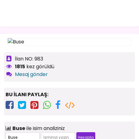
İlan NO: 983
1815
kez görüldü
Mesaj gönder
BU İLANI PAYLAŞ:
Buse
ile isim analiziniz