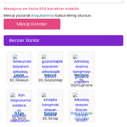
Mesajınız en fazla 500 karakter olabilir.
Mesaj yazarak
Koşullarımızı
kabul etmiş olursun.
Benzer İlanlar
Leyla
Havva
Nermin
30, Giresun
30, Gaziantep
29,
Gümüşhane
Özge
Damla
Daha fazlası
30, İzmir
30, Sinop
için tıkla