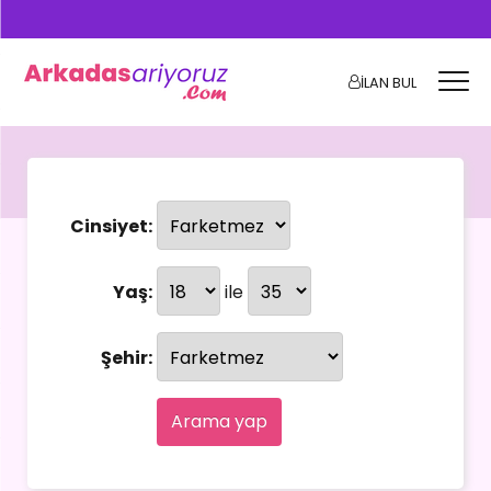
İLAN BUL
Cinsiyet:
Yaş:
ile
Şehir:
Arama yap