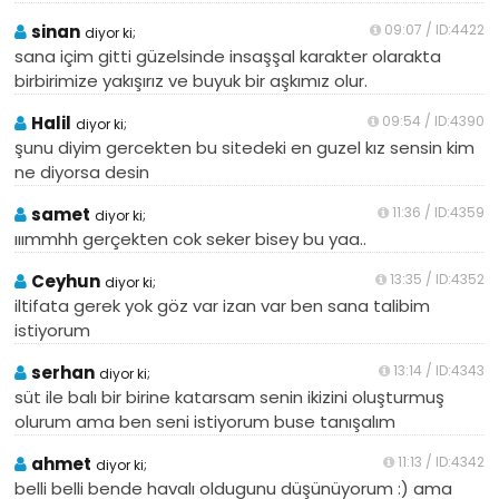
sinan
09:07 / ID:4422
diyor ki;
sana içim gitti güzelsinde insaşşal karakter olarakta
birbirimize yakışırız ve buyuk bir aşkımız olur.
Halil
09:54 / ID:4390
diyor ki;
şunu diyim gercekten bu sitedeki en guzel kız sensin kim
ne diyorsa desin
samet
11:36 / ID:4359
diyor ki;
ııımmhh gerçekten cok seker bisey bu yaa..
Ceyhun
13:35 / ID:4352
diyor ki;
iltifata gerek yok göz var izan var ben sana talibim
istiyorum
serhan
13:14 / ID:4343
diyor ki;
süt ile balı bir birine katarsam senin ikizini oluşturmuş
olurum ama ben seni istiyorum buse tanışalım
ahmet
11:13 / ID:4342
diyor ki;
belli belli bende havalı oldugunu düşünüyorum :) ama