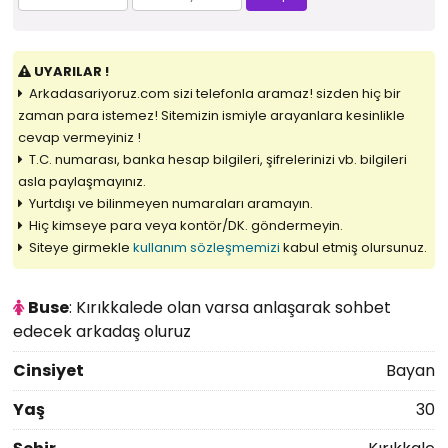
UYARILAR !
Arkadasariyoruz.com sizi telefonla aramaz! sizden hiç bir
zaman para istemez! Sitemizin ismiyle arayanlara kesinlikle
cevap vermeyiniz !
T.C. numarası, banka hesap bilgileri, şifrelerinizi vb. bilgileri
asla paylaşmayınız.
Yurtdışı ve bilinmeyen numaraları aramayın.
Hiç kimseye para veya kontör/DK. göndermeyin.
Siteye girmekle
kullanım sözleşmemizi
kabul etmiş olursunuz.
Buse
: Kırıkkalede olan varsa anlaşarak sohbet
edecek arkadaş oluruz
Cinsiyet
Bayan
Yaş
30