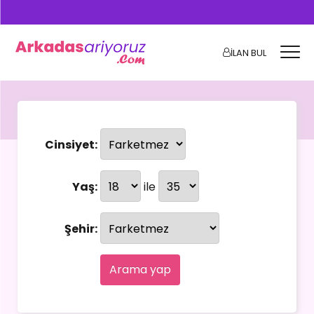
İLAN BUL
Cinsiyet:
Yaş:
ile
Şehir:
Arama yap