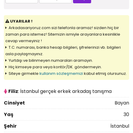
UYARILAR !
Arkadasariyoruz.com sizi telefonla aramaz! sizden hiç bir
zaman para istemez! Sitemizin ismiyle arayanlara kesinlikle
cevap vermeyiniz !
T.C. numarası, banka hesap bilgileri, şifrelerinizi vb. bilgileri
asla paylaşmayınız.
Yurtdışı ve bilinmeyen numaraları aramayın.
Hiç kimseye para veya kontör/DK. göndermeyin.
Siteye girmekle
kullanım sözleşmemizi
kabul etmiş olursunuz.
Filiz
: İstanbul gerçek erkek arkadaş tanışma
Cinsiyet
Bayan
Yaş
30
Şehir
İstanbul