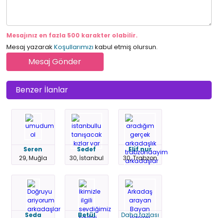
Mesajınız en fazla 500 karakter olabilir.
Mesaj yazarak
Koşullarımızı
kabul etmiş olursun.
Benzer İlanlar
Seren
Sedef
Elif nur
29, Muğla
30, İstanbul
30, Trabzon
Seda
Betül
Daha fazlası