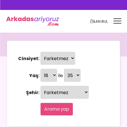
İLAN BUL
Cinsiyet:
Yaş:
ile
Şehir:
Arama yap