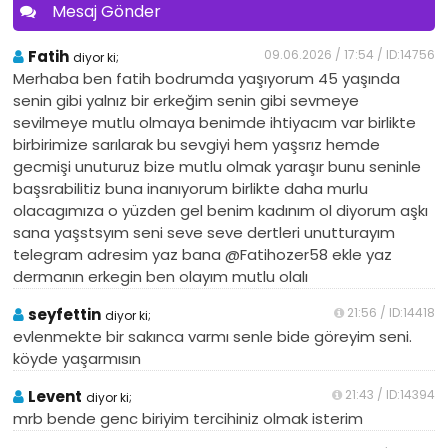
Mesaj Gönder
Fatih
09.06.2026 / 17:54 / ID:14756
diyor ki;
Merhaba ben fatih bodrumda yaşıyorum 45 yaşında
senin gibi yalnız bir erkeğim senin gibi sevmeye
sevilmeye mutlu olmaya benimde ihtiyacım var birlikte
birbirimize sarılarak bu sevgiyi hem yaşsrız hemde
gecmişi unuturuz bize mutlu olmak yaraşır bunu seninle
başsrabilitiz buna inanıyorum birlikte daha murlu
olacagımıza o yüzden gel benim kadınım ol diyorum aşkı
sana yaşstsyım seni seve seve dertleri unutturayım
telegram adresim yaz bana @Fatihozer58 ekle yaz
dermanın erkegin ben olayım mutlu olalı
seyfettin
21:56 / ID:14418
diyor ki;
evlenmekte bir sakınca varmı senle bide göreyim seni.
köyde yaşarmısın
Levent
21:43 / ID:14394
diyor ki;
mrb bende genc biriyim tercihiniz olmak isterim