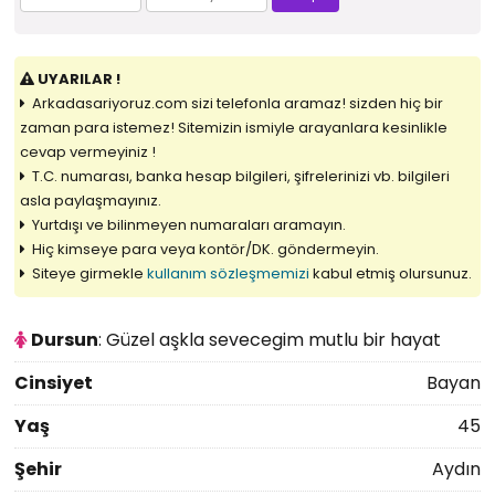
UYARILAR !
Arkadasariyoruz.com sizi telefonla aramaz! sizden hiç bir
zaman para istemez! Sitemizin ismiyle arayanlara kesinlikle
cevap vermeyiniz !
T.C. numarası, banka hesap bilgileri, şifrelerinizi vb. bilgileri
asla paylaşmayınız.
Yurtdışı ve bilinmeyen numaraları aramayın.
Hiç kimseye para veya kontör/DK. göndermeyin.
Siteye girmekle
kullanım sözleşmemizi
kabul etmiş olursunuz.
Dursun
: Güzel aşkla sevecegim mutlu bir hayat
Cinsiyet
Bayan
Yaş
45
Şehir
Aydın