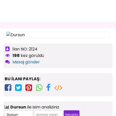
İlan NO: 2124
198
kez görüldü
Mesaj gönder
BU İLANI PAYLAŞ:
Dursun
ile isim analiziniz