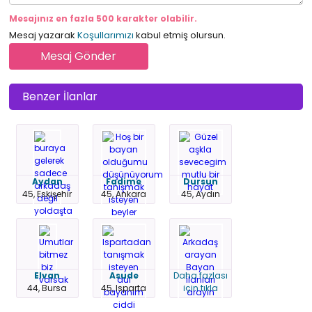
Mesajınız en fazla 500 karakter olabilir.
Mesaj yazarak
Koşullarımızı
kabul etmiş olursun.
Benzer İlanlar
Aydan
Fadime
Dursun
45, Eskişehir
45, Ankara
45, Aydın
Elvan
Asude
Daha fazlası
44, Bursa
45, Isparta
için tıkla