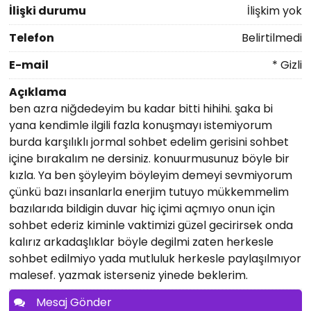
İlişki durumu
İlişkim yok
Telefon
Belirtilmedi
E-mail
* Gizli
Açıklama
ben azra niğdedeyim bu kadar bitti hihihi. şaka bi
yana kendimle ilgili fazla konuşmayı istemiyorum
burda karşılıklı jormal sohbet edelim gerisini sohbet
içine bırakalım ne dersiniz. konuurmusunuz böyle bir
kızla. Ya ben şöyleyim böyleyim demeyi sevmiyorum
çünkü bazı insanlarla enerjim tutuyo mükkemmelim
bazılarıda bildigin duvar hiç içimi açmıyo onun için
sohbet ederiz kiminle vaktimizi güzel gecirirsek onda
kalırız arkadaşlıklar böyle degilmi zaten herkesle
sohbet edilmiyo yada mutluluk herkesle paylaşılmıyor
malesef. yazmak isterseniz yinede beklerim.
Mesaj Gönder