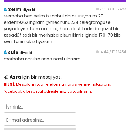
Selim
23:03 / ID:12483
diyor ki;
Merhaba ben selim İstanbul da oturuyorum 27
erdem9262 ingram @mecnun5234 telegramgüzel
yaşındayım. hem arkadaş hem dost tadında güzel bir
tesadüf tatlı bir merhaba olsun ikimiz içinde 170-70 kilo
seni tanımak istiyorum
sulo
14:44 / ID:12454
diyor ki;
merhaba nasılsın sana nasıl ulasırım
Azra
için bir mesaj yaz..
BİLGİ:
Mesajlarınızda Telefon numarası yerine instagram,
facebook gibi sosyal adreslerinizi yazabilirsiniz.