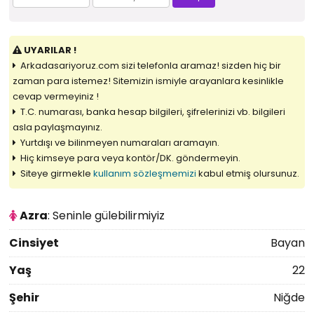
UYARILAR !
Arkadasariyoruz.com sizi telefonla aramaz! sizden hiç bir
zaman para istemez! Sitemizin ismiyle arayanlara kesinlikle
cevap vermeyiniz !
T.C. numarası, banka hesap bilgileri, şifrelerinizi vb. bilgileri
asla paylaşmayınız.
Yurtdışı ve bilinmeyen numaraları aramayın.
Hiç kimseye para veya kontör/DK. göndermeyin.
Siteye girmekle
kullanım sözleşmemizi
kabul etmiş olursunuz.
Azra
: Seninle gülebilirmiyiz
Cinsiyet
Bayan
Yaş
22
Şehir
Niğde