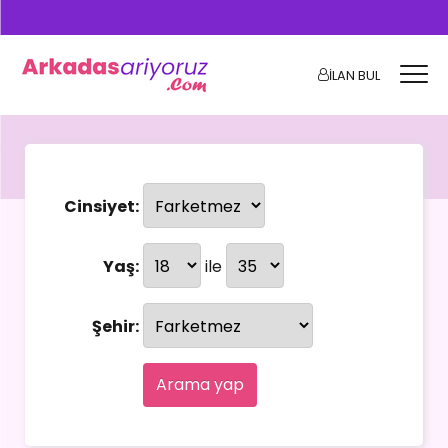
İLAN BUL
Cinsiyet:
Yaş:
ile
Şehir:
Arama yap