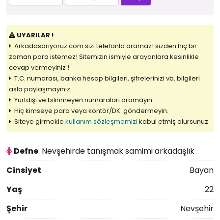
UYARILAR !
Arkadasariyoruz.com sizi telefonla aramaz! sizden hiç bir
zaman para istemez! Sitemizin ismiyle arayanlara kesinlikle
cevap vermeyiniz !
T.C. numarası, banka hesap bilgileri, şifrelerinizi vb. bilgileri
asla paylaşmayınız.
Yurtdışı ve bilinmeyen numaraları aramayın.
Hiç kimseye para veya kontör/DK. göndermeyin.
Siteye girmekle
kullanım sözleşmemizi
kabul etmiş olursunuz.
Defne
: Nevşehirde tanışmak samimi arkadaşlık
Cinsiyet
Bayan
Yaş
22
Şehir
Nevşehir