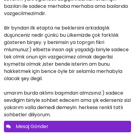
bazıları ile sadece merhaba merhaba ama baılarıda
vazgecilmezimdir.
Bir byndan ilk etapta ne beklersini arkadaşlık
düşünceniz nedir çünkü bu ülkemizde çok farklılık
gösteren birşey. y benimsin ya toprgın fikri
mlumunuz:) elbette insan aşk yaşadığı biriyle sadece
tek olmk onun için vazgecimez olmak degerlisi
kıymetlsi olmak ,ister bende isterim am bunu
hakketmek için bence öyle bir selamla merhabyla
olacak şey degil.
umarım burda aklımı başımdan almzsınız:) sadece
sevdigim biriyle sohbet edecem ama şık ederseniz sizi
yakarım valla demedi demeyin. herkese renkli tatlı
sohbetler diliyorum.
Mesaj Gönder