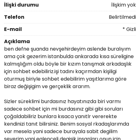
İlişki durumu
İlişkim yok
Telefon
Belirtilmedi
E-mail
* Gizli
Açıklama
ben defne şuanda nevşehirdeyim aslende buralıyım
ama çok gezerim istanbulda ankarada kısa süreligine
kalmışlığım oldu böyle bir kızım tanışmak arkadaşlık
için sohbet edebiliriz.işi tadını kaçırmdan kişiligi
oturmuş biriyle sohbet edebilirim yaşıtlarıma göre
biraz değişigim ve gerçeklik ararım.
Sizler süreklimi burdasınız hayatınızda biri varmı
sadece sohbet için mi burdasınız gibi gibi soruları
çoğaldabiliriz bunlara kısaca yanıtlr vererekte
kendinizi tanıt bilirsiniz. Benim sosyal rkadaşlarımda
var mesela yani sadece burayala sabit degilim
severim yani eglenceli degişik insanları onun için