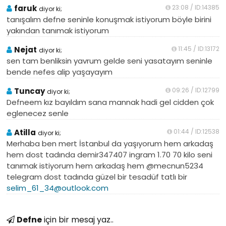
faruk
23:08 / ID:14385
diyor ki;
tanışalım defne seninle konuşmak istiyorum böyle birini
yakından tanımak istiyorum
Nejat
11:45 / ID:13172
diyor ki;
sen tam benliksin yavrum gelde seni yasatayım seninle
bende nefes alip yaşayayım
Tuncay
09:26 / ID:12799
diyor ki;
Defneem kız bayıldım sana mannak hadi gel cidden çok
eglenecez senle
Atilla
01:44 / ID:12538
diyor ki;
Merhaba ben mert İstanbul da yaşıyorum hem arkadaş
hem dost tadında demir347407 ingram 1.70 70 kilo seni
tanımak istiyorum hem arkadaş hem @mecnun5234
telegram dost tadında güzel bir tesadüf tatlı bir
selim_61_34@outlook.com
Defne
için bir mesaj yaz..