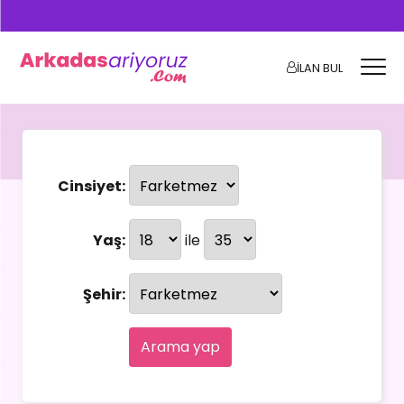
İLAN BUL
Cinsiyet:
Yaş:
ile
Şehir:
Arama yap