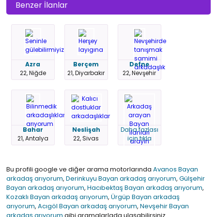
Benzer İlanlar
Azra
Berçem
Defne
22, Niğde
21, Diyarbakır
22, Nevşehir
Bahar
Neslişah
Daha fazlası
21, Antalya
22, Sivas
için tıkla
Bu profili google ve diğer arama motorlarında
Avanos Bayan
arkadaş arıyorum
,
Derinkuyu Bayan arkadaş arıyorum
,
Gülşehir
Bayan arkadaş arıyorum
,
Hacıbektaş Bayan arkadaş arıyorum
,
Kozaklı Bayan arkadaş arıyorum
,
Ürgüp Bayan arkadaş
arıyorum
,
Acıgöl Bayan arkadaş arıyorum
,
Nevşehir Bayan
arkadaş arıyorum
gibi aramalarlada ulaşabilirsiniz..