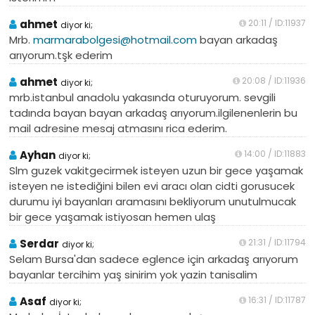
ahmet
20:11 / ID:11937
diyor ki;
Mrb.
marmarabolgesi@hotmail.com
bayan arkadaş
arıyorum.tşk ederim
ahmet
20:08 / ID:11936
diyor ki;
mrb.istanbul anadolu yakasında oturuyorum. sevgili
tadında bayan bayan arkadaş arıyorum.ilgilenenlerin bu
mail adresine mesaj atmasını rica ederim.
Ayhan
14:00 / ID:11883
diyor ki;
Slm guzek vakitgecirmek isteyen uzun bir gece yaşamak
isteyen ne istediğini bilen evi aracı olan cidti gorusucek
durumu iyi bayanları aramasını bekliyorum unutulmucak
bir gece yaşamak istiyosan hemen ulaş
Serdar
21:31 / ID:11794
diyor ki;
Selam Bursa'dan sadece eglence için arkadaş arıyorum
bayanlar tercihim yaş sinirim yok yazin tanisalim
Asaf
16:31 / ID:11787
diyor ki;