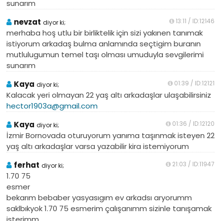
sunarım
nevzat
13:11 / ID:12146
diyor ki;
merhaba hoş utlu bir birliktelik için sizi yakınen tanımak
istiyorum arkadaş bulma anlamında seçtigim buranın
mutlulugumun temel taşı olması umuduyla sevgilerimi
sunarım
Kaya
01:39 / ID:12121
diyor ki;
Kalacak yeri olmayan 22 yaş altı arkadaşlar ulaşabilirsiniz
hector1903a@gmail.com
Kaya
01:36 / ID:12120
diyor ki;
İzmir Bornovada oturuyorum yanıma taşınmak isteyen 22
yaş altı arkadaşlar varsa yazabilir kira istemiyorum
ferhat
21:03 / ID:11947
diyor ki;
1.70 75
esmer
bekarım bebaber yasyasıgım ev arkadsı aryorumm
saklbıkyok 1.70 75 esmerim çalışanımm sizinle tanışamak
isterimm