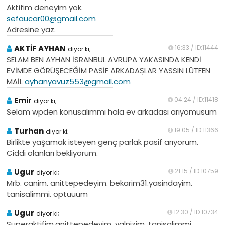
Aktifim deneyim yok.
sefaucar00@gmail.com
Adresine yaz.
AKTİF AYHAN
16:33 / ID:11444
diyor ki;
SELAM BEN AYHAN İSRANBUL AVRUPA YAKASINDA KENDİ
EVİMDE GÖRÜŞECEĞİM PASİF ARKADAŞLAR YASSIN LÜTFEN
MAİL
ayhanyavuz553@gmail.com
Emir
04:24 / ID:11418
diyor ki;
Selam wpden konusalımmı hala ev arkadası arıyomusum
Turhan
19:05 / ID:11366
diyor ki;
Birlikte yaşamak isteyen genç parlak pasif arıyorum.
Ciddi olanları bekliyorum.
Ugur
21:15 / ID:10759
diyor ki;
Mrb. canim. anittepedeyim. bekarim31.yasindayim.
tanisalimmi. optuuum
Ugur
12:30 / ID:10734
diyor ki;
Superaktifim.anittepedeyim. yalnizim. tanisalimmi