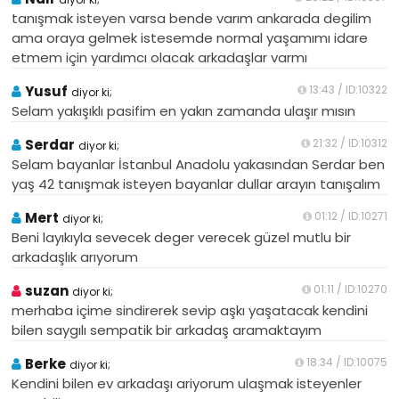
tanışmak isteyen varsa bende varım ankarada degilim
ama oraya gelmek istesemde normal yaşamımı idare
etmem için yardımcı olacak arkadaşlar varmı
Yusuf
13:43 / ID:10322
diyor ki;
Selam yakışıklı pasifim en yakın zamanda ulaşır mısın
Serdar
21:32 / ID:10312
diyor ki;
Selam bayanlar İstanbul Anadolu yakasından Serdar ben
yaş 42 tanışmak isteyen bayanlar dullar arayın tanışalım
Mert
01:12 / ID:10271
diyor ki;
Beni layıkıyla sevecek deger verecek güzel mutlu bir
arkadaşlık arıyorum
suzan
01:11 / ID:10270
diyor ki;
merhaba içime sindirerek sevip aşkı yaşatacak kendini
bilen saygılı sempatik bir arkadaş aramaktayım
Berke
18:34 / ID:10075
diyor ki;
Kendini bilen ev arkadaşı ariyorum ulaşmak isteyenler