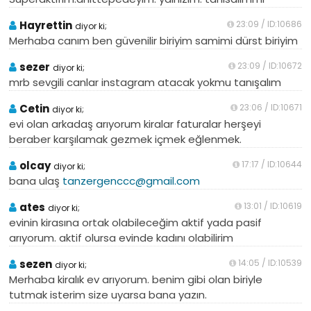
Hayrettin
23:09 / ID:10686
diyor ki;
Merhaba canım ben güvenilir biriyim samimi dürst biriyim
sezer
23:09 / ID:10672
diyor ki;
mrb sevgili canlar instagram atacak yokmu tanışalım
Cetin
23:06 / ID:10671
diyor ki;
evi olan arkadaş arıyorum kiralar faturalar herşeyi
beraber karşılamak gezmek içmek eğlenmek.
olcay
17:17 / ID:10644
diyor ki;
bana ulaş
tanzergenccc@gmail.com
ates
13:01 / ID:10619
diyor ki;
evinin kirasına ortak olabileceğim aktif yada pasif
arıyorum. aktif olursa evinde kadını olabilirim
sezen
14:05 / ID:10539
diyor ki;
Merhaba kiralık ev arıyorum. benim gibi olan biriyle
tutmak isterim size uyarsa bana yazın.