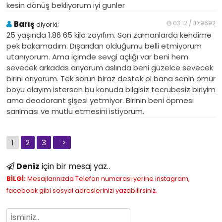
kesin dönüş bekliyorum iyi gunler
Barış
03:12 / ID:9692
diyor ki;
25 yaşında 1.86 65 kilo zayıfım. Son zamanlarda kendime
pek bakamadım. Dışarıdan olduğumu belli etmiyorum
utanıyorum. Ama içimde sevgi açlığı var beni hem
sevecek arkadas arıyorum aslında beni güzelce sevecek
birini arıyorum. Tek sorun biraz destek ol bana senin ömür
boyu olayım istersen bu konuda bilgisiz tecrübesiz biriyim
ama deodorant şişesi yetmiyor. Birinin beni öpmesi
sarılması ve mutlu etmesini istiyorum.
1
2
3
>
Deniz
için bir mesaj yaz..
BİLGİ:
Mesajlarınızda Telefon numarası yerine instagram,
facebook gibi sosyal adreslerinizi yazabilirsiniz.