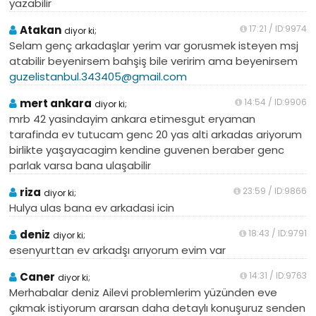
yazabilir
Atakan
17:21 / ID:9974
diyor ki;
Selam genç arkadaşlar yerim var gorusmek isteyen msj
atabilir beyenirsem bahşiş bile veririm ama beyenirsem
guzelistanbul.343405@gmail.com
mert ankara
14:54 / ID:9906
diyor ki;
mrb 42 yasindayim ankara etimesgut eryaman
tarafinda ev tutucam genc 20 yas alti arkadas ariyorum
birlikte yaşayacagim kendine guvenen beraber genc
parlak varsa bana ulaşabilir
riza
23:59 / ID:9866
diyor ki;
Hulya ulas bana ev arkadasi icin
deniz
18:43 / ID:9791
diyor ki;
esenyurttan ev arkadşı arıyorum evim var
Caner
14:31 / ID:9763
diyor ki;
Merhabalar deniz Ailevi problemlerim yüzünden eve
çıkmak istiyorum ararsan daha detaylı konuşuruz senden