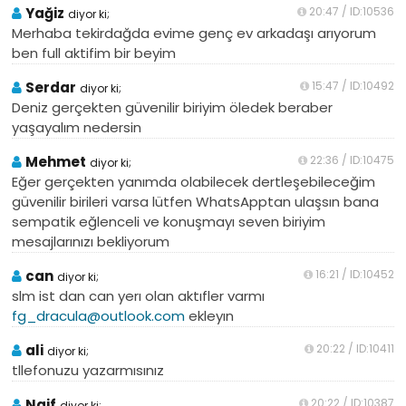
Yağiz
20:47 / ID:10536
diyor ki;
Merhaba tekirdağda evime genç ev arkadaşı arıyorum
ben full aktifim bir beyim
Serdar
15:47 / ID:10492
diyor ki;
Deniz gerçekten güvenilir biriyim öledek beraber
yaşayalım nedersin
Mehmet
22:36 / ID:10475
diyor ki;
Eğer gerçekten yanımda olabilecek dertleşebileceğim
güvenilir birileri varsa lütfen WhatsApptan ulaşsın bana
sempatik eğlenceli ve konuşmayı seven biriyim
mesajlarınızı bekliyorum
can
16:21 / ID:10452
diyor ki;
slm ist dan can yerı olan aktıfler varmı
fg_dracula@outlook.com
ekleyın
ali
20:22 / ID:10411
diyor ki;
tllefonuzu yazarmısınız
Naif
20:22 / ID:10387
diyor ki;