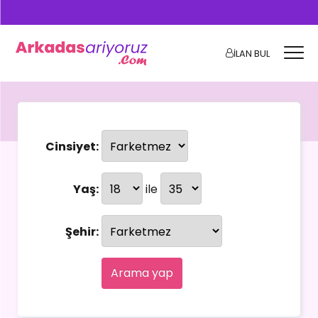
İLAN BUL
Cinsiyet:
Yaş:
ile
Şehir:
Arama yap