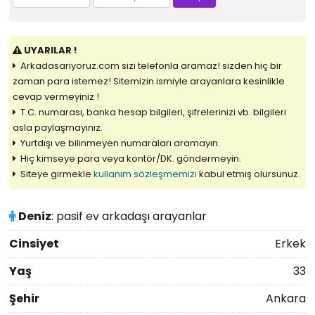
UYARILAR !
Arkadasariyoruz.com sizi telefonla aramaz! sizden hiç bir
zaman para istemez! Sitemizin ismiyle arayanlara kesinlikle
cevap vermeyiniz !
T.C. numarası, banka hesap bilgileri, şifrelerinizi vb. bilgileri
asla paylaşmayınız.
Yurtdışı ve bilinmeyen numaraları aramayın.
Hiç kimseye para veya kontör/DK. göndermeyin.
Siteye girmekle
kullanım sözleşmemizi
kabul etmiş olursunuz.
Deniz
: pasif ev arkadaşı arayanlar
Cinsiyet
Erkek
Yaş
33
Şehir
Ankara