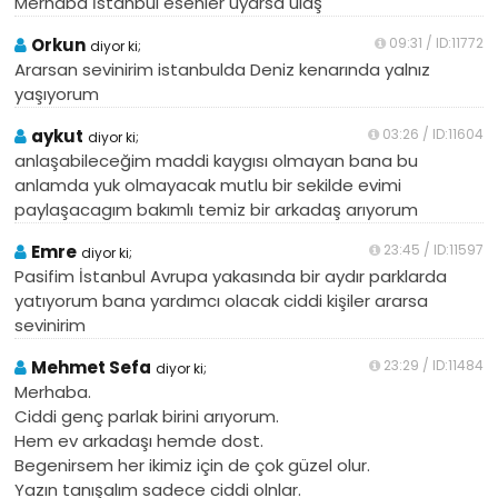
Merhaba İstanbul esenler uyarsa ulaş
Orkun
09:31 / ID:11772
diyor ki;
Ararsan sevinirim istanbulda Deniz kenarında yalnız
yaşıyorum
aykut
03:26 / ID:11604
diyor ki;
anlaşabileceğim maddi kaygısı olmayan bana bu
anlamda yuk olmayacak mutlu bir sekilde evimi
paylaşacagım bakımlı temiz bir arkadaş arıyorum
Emre
23:45 / ID:11597
diyor ki;
Pasifim İstanbul Avrupa yakasında bir aydır parklarda
yatıyorum bana yardımcı olacak ciddi kişiler ararsa
sevinirim
Mehmet Sefa
23:29 / ID:11484
diyor ki;
Merhaba.
Ciddi genç parlak birini arıyorum.
Hem ev arkadaşı hemde dost.
Begenirsem her ikimiz için de çok güzel olur.
Yazın tanışalım sadece ciddi olnlar.