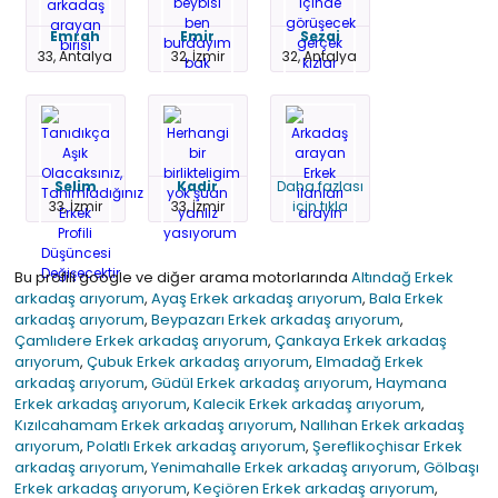
Emrah
Emir
Sezai
33, Antalya
32, İzmir
32, Antalya
Selim
Kadir
Daha fazlası
33, İzmir
33, İzmir
için tıkla
Bu profili google ve diğer arama motorlarında
Altındağ Erkek
arkadaş arıyorum
,
Ayaş Erkek arkadaş arıyorum
,
Bala Erkek
arkadaş arıyorum
,
Beypazarı Erkek arkadaş arıyorum
,
Çamlıdere Erkek arkadaş arıyorum
,
Çankaya Erkek arkadaş
arıyorum
,
Çubuk Erkek arkadaş arıyorum
,
Elmadağ Erkek
arkadaş arıyorum
,
Güdül Erkek arkadaş arıyorum
,
Haymana
Erkek arkadaş arıyorum
,
Kalecik Erkek arkadaş arıyorum
,
Kızılcahamam Erkek arkadaş arıyorum
,
Nallıhan Erkek arkadaş
arıyorum
,
Polatlı Erkek arkadaş arıyorum
,
Şereflikoçhisar Erkek
arkadaş arıyorum
,
Yenimahalle Erkek arkadaş arıyorum
,
Gölbaşı
Erkek arkadaş arıyorum
,
Keçiören Erkek arkadaş arıyorum
,