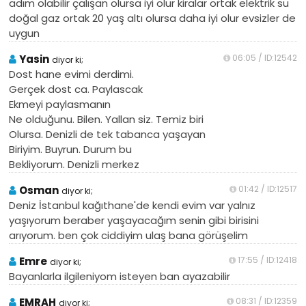
adım olabilir çalışan olursa iyi olur kiralar ortak elektrik su
doğal gaz ortak 20 yaş altı olursa daha iyi olur evsizler de
uygun
Yasin
06:05 / ID:12542
diyor ki;
Dost hane evimi derdimi.
Gerçek dost ca. Paylascak
Ekmeyi paylasmanın
Ne olduğunu. Bilen. Yallan siz. Temiz biri
Olursa. Denizli de tek tabanca yaşayan
Biriyim. Buyrun. Durum bu
Bekliyorum. Denizli merkez
Osman
01:42 / ID:12517
diyor ki;
Deniz İstanbul kağıthane'de kendi evim var yalnız
yaşıyorum beraber yaşayacağım senin gibi birisini
arıyorum. ben çok ciddiyim ulaş bana görüşelim
Emre
17:55 / ID:12418
diyor ki;
Bayanlarla ilgileniyom isteyen ban ayazabilir
EMRAH
08:31 / ID:12359
diyor ki;