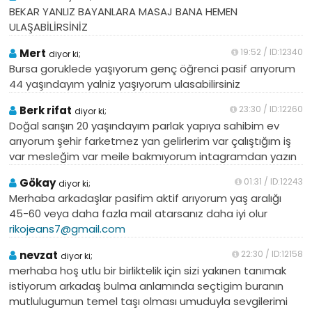
BEKAR YANLIZ BAYANLARA MASAJ BANA HEMEN
ULAŞABİLİRSİNİZ
Mert
19:52 / ID:12340
diyor ki;
Bursa goruklede yaşıyorum genç öğrenci pasif arıyorum
44 yaşındayım yalniz yaşıyorum ulasabilirsiniz
Berk rifat
23:30 / ID:12260
diyor ki;
Doğal sarışın 20 yaşındayım parlak yapıya sahibim ev
arıyorum şehir farketmez yan gelirlerim var çalıştığım iş
var mesleğim var meile bakmıyorum intagramdan yazın
Gökay
01:31 / ID:12243
diyor ki;
Merhaba arkadaşlar pasifim aktif arıyorum yaş aralığı
45-60 veya daha fazla mail atarsanız daha iyi olur
rikojeans7@gmail.com
nevzat
22:30 / ID:12158
diyor ki;
merhaba hoş utlu bir birliktelik için sizi yakınen tanımak
istiyorum arkadaş bulma anlamında seçtigim buranın
mutlulugumun temel taşı olması umuduyla sevgilerimi