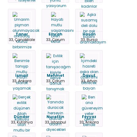
Taner
Emrah
Hasan
33, Çanakkale
33, Çorum
33, Bursa
İsmail
Mehmet
Davut
33, Ankara
33, Çorum
33, Artvin
Dündar
Nurettin
Feyyaz
33, Kütahya
33, İstanbul
33, Ankara