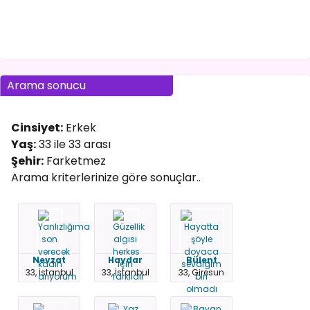
Arama sonucu
Cinsiyet:
Erkek
Yaş:
33 ile 33 arası
Şehir:
Farketmez
Arama kriterlerinize göre sonuçlar..
Nevzat
Haydar
Bülent
33, İstanbul
33, İstanbul
33, Giresun