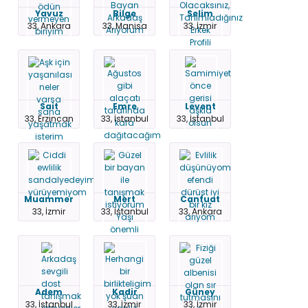
Yavuz
Bilge
Selim
33, Ankara
33, Manisa
33, İzmir
Sait
Emre
Levent
33, Erzincan
33, İstanbul
33, İstanbul
Muammer
Mert
Canfuat
33, İzmir
33, İstanbul
33, Ankara
Adem
Kadir
Güney
33, İstanbul
33, İzmir
33, İzmir