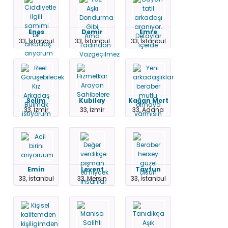
Enes
Demir
Emre
33, İstanbul
33, İstanbul
33, İstanbul
Selim
Kubilay
Kağan Mert
33, İzmir
33, İzmir
33, Adana
Emin
Levent
Tayfun
33, İstanbul
33, Mersin
33, İstanbul