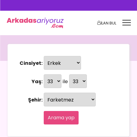
İLAN BUL
Cinsiyet:
Yaş:
ile
Şehir:
Arama yap