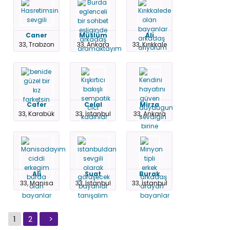
Caner
Müslüm
Ali
33, Trabzon
33, Ankara
33, Kırıkkale
Cafer
Celal
Mirza
33, Karabük
33, İstanbul
33, Ankara
Ali
Suat
Burak
33, Manisa
33, İstanbul
33, İstanbul
1
2
>