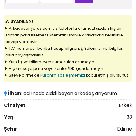
UYARILAR !
Arkadasariyoruz.com sizi telefonla aramaz! sizden hiç bir
zaman para istemez! Sitemizin ismiyle arayanlara kesinlikle
cevap vermeyiniz !
T.C. numarası, banka hesap bilgileri, şifrelerinizi vb. bilgileri
asla paylaşmayınız.
Yurtdışı ve bilinmeyen numaraları aramayın.
Hiç kimseye para veya kontör/DK. göndermeyin.
Siteye girmekle
kullanım sözleşmemizi
kabul etmiş olursunuz.
İlhan
: edirnede ciddi bayan arkadaş arıyorum
Cinsiyet
Erkek
Yaş
33
Şehir
Edirne