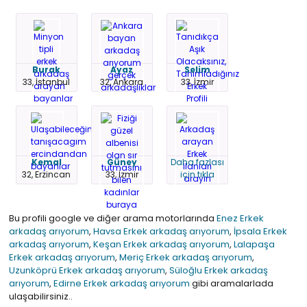
Burak
Ayaz
Selim
33, İstanbul
32, Ankara
33, İzmir
Kemal
Güney
Daha fazlası
32, Erzincan
33, İzmir
için tıkla
Bu profili google ve diğer arama motorlarında
Enez Erkek
arkadaş arıyorum
,
Havsa Erkek arkadaş arıyorum
,
İpsala Erkek
arkadaş arıyorum
,
Keşan Erkek arkadaş arıyorum
,
Lalapaşa
Erkek arkadaş arıyorum
,
Meriç Erkek arkadaş arıyorum
,
Uzunköprü Erkek arkadaş arıyorum
,
Süloğlu Erkek arkadaş
arıyorum
,
Edirne Erkek arkadaş arıyorum
gibi aramalarlada
ulaşabilirsiniz..