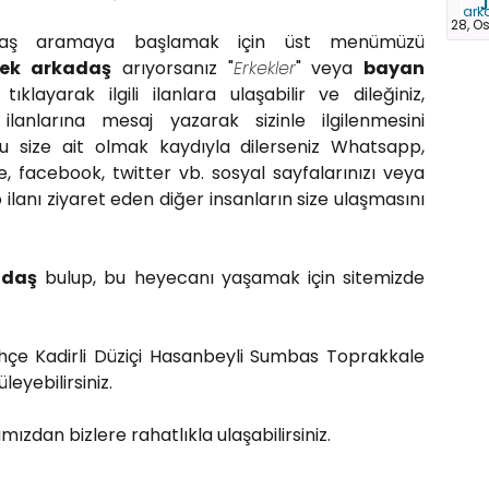
J
28, O
adaş aramaya başlamak için üst menümüzü
kek arkadaş
arıyorsanız "
Erkekler
" veya
bayan
tıklayarak ilgili ilanlara ulaşabilir ve dileğiniz,
 ilanlarına mesaj yazarak sizinle ilgilenmesini
ğu size ait olmak kaydıyla dilerseniz Whatsapp,
, facebook, twitter vb. sosyal sayfalarınızı veya
 ilanı ziyaret eden diğer insanların size ulaşmasını
adaş
bulup, bu heyecanı yaşamak için sitemizde
Bahçe Kadirli Düziçi Hasanbeyli Sumbas Toprakkale
eyebilirsiniz.
amızdan bizlere rahatlıkla ulaşabilirsiniz.