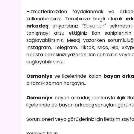
Hizmetlerimizden faydalanmak ve ark
kullanabilirsiniz. Tercihinize bağlı olarak
er
arkadaş
arıyorsanız "
Bayanlar
" sekmesini 
tanışmayı arzu ettiğiniz ilan sahiplerinin
sağlayabilirsiniz. Mesaj yazarken sorumlulu
Instagram, Telegram, Tiktok, Mico, Bip, Skype
eposta adresinizi yazarak ilan sahibinin veya o
sağlayabilirsiniz.
Osmaniye
ve ilçelerinde kalan
bayan ark
birazcık zaman harçayın..
Osmaniye
bayan arkadaş ilanlarıyla ilgili 
ilçelerinde de bayan arkadaş sonuçları görüntül
Sorun, öneri veya görüşleriniz için iletişim sayf
Sevgiyle kalın..