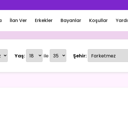
a
İlan Ver
Erkekler
Bayanlar
Koşullar
Yard
Yaş:
ile
Şehir: