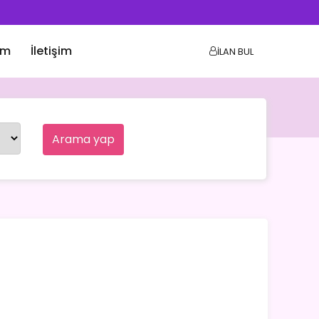
ım
İletişim
İLAN BUL
Arama yap