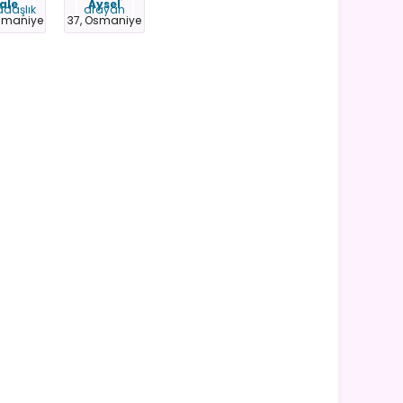
ale
Aysel
smaniye
37, Osmaniye