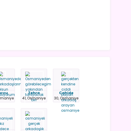
urcu
Zehra
Cahide
smaniye
41, Osmaniye
30, Osmaniye