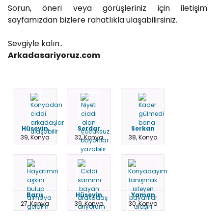
Sorun, öneri veya görüşleriniz için iletişim
sayfamızdan bizlere rahatlıkla ulaşabilirsiniz.
Sevgiyle kalın..
Arkadasariyoruz.com
Hüseyin
Serdar
Serkan
39, Konya
32, Konya
38, Konya
Barış
Hüseyin
Yaman
27, Konya
39, Konya
30, Konya