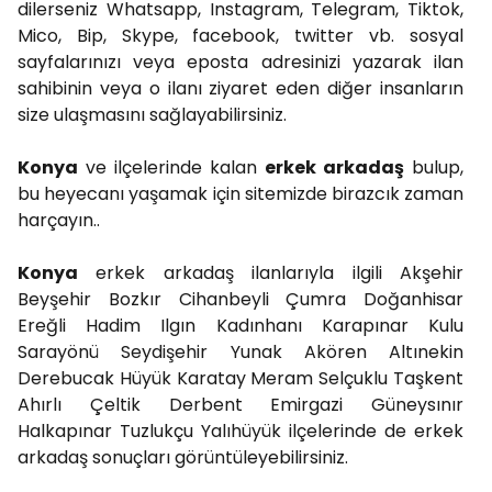
dilerseniz Whatsapp, Instagram, Telegram, Tiktok,
Mico, Bip, Skype, facebook, twitter vb. sosyal
sayfalarınızı veya eposta adresinizi yazarak ilan
sahibinin veya o ilanı ziyaret eden diğer insanların
size ulaşmasını sağlayabilirsiniz.
Konya
ve ilçelerinde kalan
erkek arkadaş
bulup,
bu heyecanı yaşamak için sitemizde birazcık zaman
harçayın..
Konya
erkek arkadaş ilanlarıyla ilgili Akşehir
Beyşehir Bozkır Cihanbeyli Çumra Doğanhisar
Ereğli Hadim Ilgın Kadınhanı Karapınar Kulu
Sarayönü Seydişehir Yunak Akören Altınekin
Derebucak Hüyük Karatay Meram Selçuklu Taşkent
Ahırlı Çeltik Derbent Emirgazi Güneysınır
Halkapınar Tuzlukçu Yalıhüyük ilçelerinde de erkek
arkadaş sonuçları görüntüleyebilirsiniz.