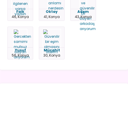
Faik
Oktay
Adem
46, Konya
41, Konya
43, Konya
Yusuf
Mücahit
56, Konya
30, Konya