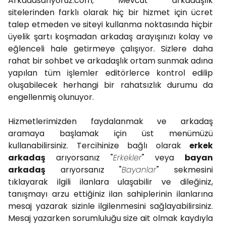
Arkadasariyoruz.com; Mevcut arkadaşlık
sitelerinden farklı olarak hiç bir hizmet için ücret
talep etmeden ve siteyi kullanma noktasında hiçbir
üyelik şartı koşmadan arkadaş arayışınızı kolay ve
eğlenceli hale getirmeye çalışıyor. Sizlere daha
rahat bir sohbet ve arkadaşlık ortam sunmak adına
yapılan tüm işlemler editörlerce kontrol edilip
oluşabilecek herhangi bir rahatsızlık durumu da
engellenmiş olunuyor.
Hizmetlerimizden faydalanmak ve arkadaş
aramaya başlamak için üst menümüzü
kullanabilirsiniz. Tercihinize bağlı olarak
erkek
arkadaş
arıyorsanız "
Erkekler
" veya
bayan
arkadaş
arıyorsanız "
Bayanlar
" sekmesini
tıklayarak ilgili ilanlara ulaşabilir ve dileğiniz,
tanışmayı arzu ettiğiniz ilan sahiplerinin ilanlarına
mesaj yazarak sizinle ilgilenmesini sağlayabilirsiniz.
Mesaj yazarken sorumluluğu size ait olmak kaydıyla