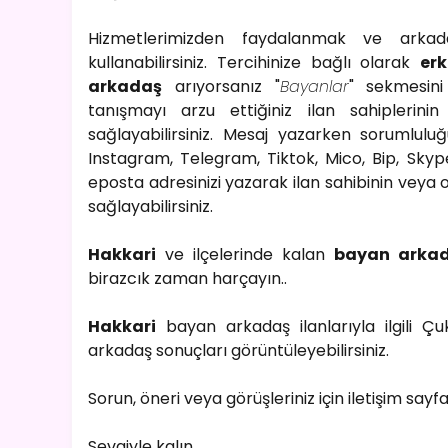
Hizmetlerimizden faydalanmak ve ark
kullanabilirsiniz. Tercihinize bağlı olarak
er
arkadaş
arıyorsanız "
Bayanlar
" sekmesini 
tanışmayı arzu ettiğiniz ilan sahiplerinin
sağlayabilirsiniz. Mesaj yazarken sorumlulu
Instagram, Telegram, Tiktok, Mico, Bip, Skype
eposta adresinizi yazarak ilan sahibinin veya o
sağlayabilirsiniz.
Hakkari
ve ilçelerinde kalan
bayan arka
birazcık zaman harçayın..
Hakkari
bayan arkadaş ilanlarıyla ilgili Ç
arkadaş sonuçları görüntüleyebilirsiniz.
Sorun, öneri veya görüşleriniz için iletişim sayf
Sevgiyle kalın..