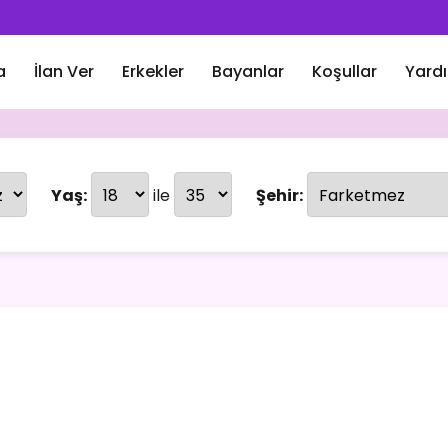
a
İlan Ver
Erkekler
Bayanlar
Koşullar
Yard
Yaş:
ile
Şehir: