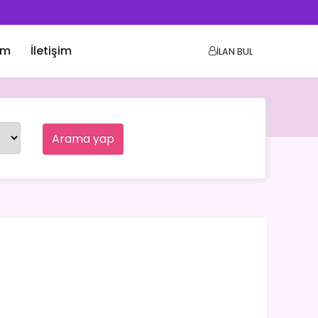
ım
İletişim
İLAN BUL
Arama yap