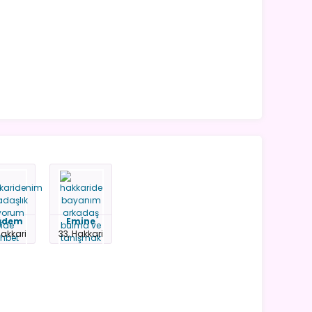
ğdem
Emine
Hakkari
33, Hakkari