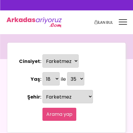
İLAN BUL
Cinsiyet:
Yaş:
ile
Şehir:
Arama yap