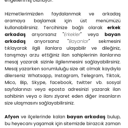
engellenmiş olunuyor.
Hizmetlerimizden faydalanmak ve arkadaş
aramaya başlamak için üst menümüzü
kullanabilirsiniz. Tercihinize bağlı olarak
erkek
arkadaş
arıyorsanız "
Erkekler
" veya
bayan
arkadaş
arıyorsanız "
Bayanlar
" sekmesini
tıklayarak ilgili ilanlara ulaşabilir ve dileğiniz,
tanışmayı arzu ettiğiniz ilan sahiplerinin ilanlarına
mesaj yazarak sizinle ilgilenmesini sağlayabilirsiniz.
Mesaj yazarken sorumluluğu size ait olmak kaydıyla
dilerseniz Whatsapp, Instagram, Telegram, Tiktok,
Mico, Bip, Skype, facebook, twitter vb. sosyal
sayfalarınızı veya eposta adresinizi yazarak ilan
sahibinin veya o ilanı ziyaret eden diğer insanların
size ulaşmasını sağlayabilirsiniz.
Afyon
ve ilçelerinde kalan
bayan arkadaş
bulup,
bu heyecanı yaşamak için sitemizde birazcık zaman