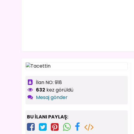
İlan NO: 918
632
kez görüldü
Mesaj gönder
BU İLANI PAYLAŞ: