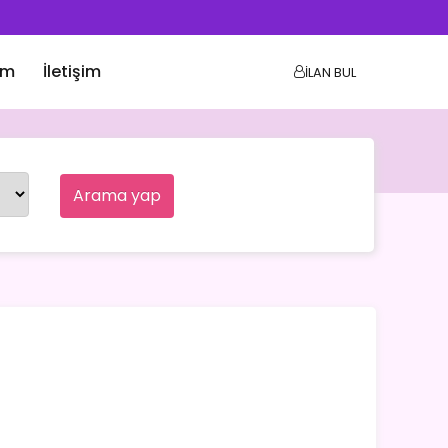
ım
İletişim
İLAN BUL
Arama yap