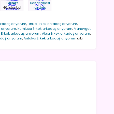
Ferhat
Daha fazlası
40, İstanbul
için tıkla
arkadaş arıyorum
,
Finike Erkek arkadaş arıyorum
,
ş arıyorum
,
Kumluca Erkek arkadaş arıyorum
,
Manavgat
 Erkek arkadaş arıyorum
,
Aksu Erkek arkadaş arıyorum
,
adaş arıyorum
,
Antalya Erkek arkadaş arıyorum
gibi