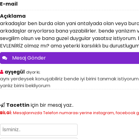
E-mail
Açıklama
arkadaşlar ben burda olan yani antalyada olan veya bu
arkadaşlar arıyorlarsa bana yazabilirler. bende yanlızım v
sevgilim olsun ve bana guzel duygular yasatsız istiyorum.
EVLENİRİZ olmaz mı? ama yeterki karsılıklı bu durustlugu
Mesaj Gönder
ayşegül
diyor ki;
aynı yerdeysek konuşabiliriz bende iyi birini tanımak istiyo
yanlız birini bekliyorum
Tacettin
için bir mesaj yaz..
BİLGİ:
Mesajlarınızda Telefon numarası yerine instagram, facebook gibi 