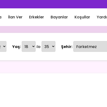
a
İlan Ver
Erkekler
Bayanlar
Koşullar
Yard
Yaş:
ile
Şehir: