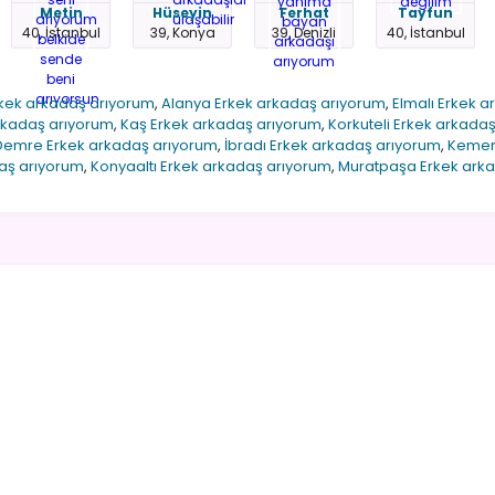
Metin
Hüseyin
Ferhat
Tayfun
40, İstanbul
39, Konya
39, Denizli
40, İstanbul
rkek arkadaş arıyorum
,
Alanya Erkek arkadaş arıyorum
,
Elmalı Erkek 
kadaş arıyorum
,
Kaş Erkek arkadaş arıyorum
,
Korkuteli Erkek arkada
Demre Erkek arkadaş arıyorum
,
İbradı Erkek arkadaş arıyorum
,
Kemer
aş arıyorum
,
Konyaaltı Erkek arkadaş arıyorum
,
Muratpaşa Erkek ark