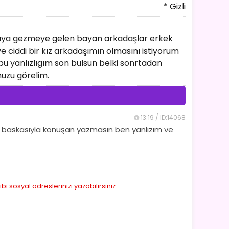
* Gizli
raya gezmeye gelen bayan arkadaşlar erkek
e ciddi bir kız arkadaşımın olmasını istiyorum
 bu yanlızlıgım son bulsun belki sonrtadan
muzu görelim.
13:19 / ID:14068
rum baskasıyla konuşan yazmasın ben yanlızım ve
sosyal adreslerinizi yazabilirsiniz.