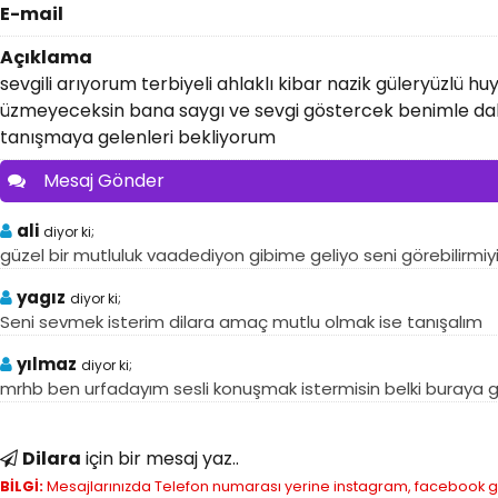
E-mail
Açıklama
sevgili arıyorum terbiyeli ahlaklı kibar nazik güleryüzlü 
üzmeyeceksin bana saygı ve sevgi göstercek benimle da
tanışmaya gelenleri bekliyorum
Mesaj Gönder
ali
diyor ki;
güzel bir mutluluk vaadediyon gibime geliyo seni görebilirmi
yagız
diyor ki;
Seni sevmek isterim dilara amaç mutlu olmak ise tanışalım
yılmaz
diyor ki;
mrhb ben urfadayım sesli konuşmak istermisin belki buraya gel
Dilara
için bir mesaj yaz..
BİLGİ:
Mesajlarınızda Telefon numarası yerine instagram, facebook gibi 