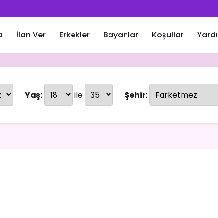
a
İlan Ver
Erkekler
Bayanlar
Koşullar
Yard
Yaş:
ile
Şehir: