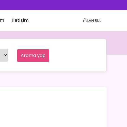
ım
İletişim
İLAN BUL
Arama yap