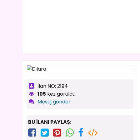
İlan NO: 2194
105
kez görüldü
Mesaj gönder
BU İLANI PAYLAŞ: