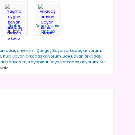
Bedia
Daha fazlası
36, İzmir
için tıkla
 arkadaş arıyorum
,
Çüngüş Bayan arkadaş arıyorum
,
m
,
Kulp Bayan arkadaş arıyorum
,
Lice Bayan arkadaş
adaş arıyorum
,
Kayapınar Bayan arkadaş arıyorum
,
Sur
iniz..