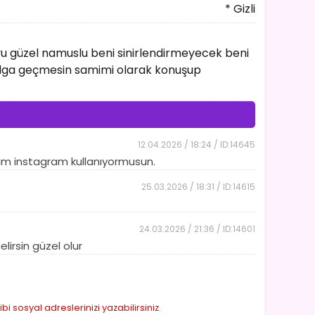
* Gizli
huyu güzel namuslu beni sinirlendirmeyecek beni
lga geçmesin samimi olarak konuşup
12.04.2026 / 18:24 / ID:14645
yim instagram kullanıyormusun.
25.03.2026 / 18:31 / ID:14615
24.03.2026 / 21:36 / ID:14601
irsin güzel olur
sosyal adreslerinizi yazabilirsiniz.