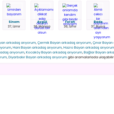
Sinem
Aygül
Ferah
Bade
37, İzmir
36, Manisa
36, İzmir
37, Bursa
ayan arkadaş arıyorum
,
Çermik Bayan arkadaş arıyorum
,
Çınar Bayan
rıyorum
,
Hani Bayan arkadaş arıyorum
,
Hazro Bayan arkadaş arıyoru
kadaş arıyorum
,
Kocaköy Bayan arkadaş arıyorum
,
Bağlar Bayan ark
orum
,
Diyarbakır Bayan arkadaş arıyorum
gibi aramalarlada ulaşabilirs