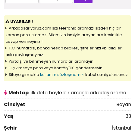
UYARILAR !
Arkadasariyoruz.com sizi telefonla aramaz! sizden hiç bir
zaman para istemez! Sitemizin ismiyle arayanlara kesinlikle
cevap vermeyiniz !
T.C. numarası, banka hesap bilgileri, şifrelerinizi vb. bilgileri
asla paylaşmayınız.
Yurtdışı ve bilinmeyen numaraları aramayın.
Hiç kimseye para veya kontör/DK. göndermeyin.
Siteye girmekle
kullanım sözleşmemizi
kabul etmiş olursunuz.
Mehtap
: ilk defa böyle bir amaçla arkadaş arama
Cinsiyet
Bayan
Yaş
33
Şehir
İstanbul