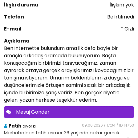
İlişki durumu
İlişkim yok
Telefon
Belirtilmedi
E-mail
* Gizli
Açıklama
Ben internette bulundum ama ilk defa böyle bir
amaçla arkadaş aramada bulunuyorum. Başta
konuşacağım birbirimizi tanıyacağımız, zaman
ayırarak ortaya gerçek arayışlarımızı koyacağımız bir
tanışma istiyorum. Umarım beklentilerimizi duygu ve
düşüncelerimizle örtüşen samimi sıcak bir arkadaşlık
içinde birbirimize şanş veririz. Ben gerçek niyetle
gelen, yazan herkese teşekkür ederim.
Mesaj Gönder
Fatih
09.06.2026 / 17:34 / ID:14753
diyor ki;
Merhaba ben fatih esmer 36 yaşında bekar gercek