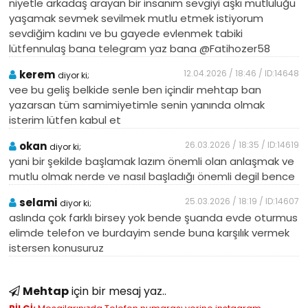
niyetle arkadaş arayan bir insanım sevgiyi aşkı mutluluğu
yaşamak sevmek sevilmek mutlu etmek istiyorum
sevdiğim kadını ve bu gayede evlenmek tabiki
lütfennulaş bana telegram yaz bana @Fatihozer58
kerem
12.04.2026 / 18:46 / ID:14648
diyor ki;
vee bu geliş belkide senle ben içindir mehtap ban
yazarsan tüm samimiyetimle senin yanında olmak
isterim lütfen kabul et
okan
26.03.2026 / 18:35 / ID:14619
diyor ki;
yani bir şekilde başlamak lazım önemli olan anlaşmak ve
mutlu olmak nerde ve nasıl başladığı önemli degil bence
selami
25.03.2026 / 18:19 / ID:14607
diyor ki;
aslında çok farklı birsey yok bende şuanda evde oturmus
elimde telefon ve burdayim sende buna karşılık vermek
istersen konusuruz
Mehtap
için bir mesaj yaz..