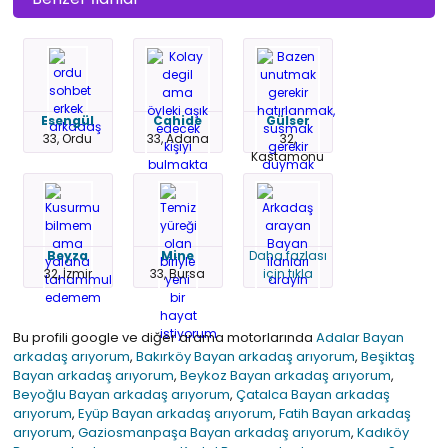
Esengül
Cahide
Gülser
33, Ordu
33, Adana
32,
Kastamonu
Beyza
Mine
Daha fazlası
32, İzmir
33, Bursa
için tıkla
Bu profili google ve diğer arama motorlarında
Adalar Bayan
arkadaş arıyorum
,
Bakırköy Bayan arkadaş arıyorum
,
Beşiktaş
Bayan arkadaş arıyorum
,
Beykoz Bayan arkadaş arıyorum
,
Beyoğlu Bayan arkadaş arıyorum
,
Çatalca Bayan arkadaş
arıyorum
,
Eyüp Bayan arkadaş arıyorum
,
Fatih Bayan arkadaş
arıyorum
,
Gaziosmanpaşa Bayan arkadaş arıyorum
,
Kadıköy