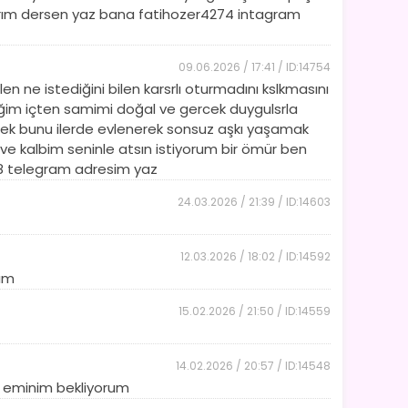
 varım dersen yaz bana fatihozer4274 intagram
09.06.2026 / 17:41 / ID:14754
 ne istediğini bilen karsrlı oturmadını kslkmasını
erkeğim içten samimi doğal ve gercek duygulsrla
mek bunu ilerde evlenerek sonsuz aşkı yaşamak
ve kalbim seninle atsın istiyorum bir ömür ben
8 telegram adresim yaz
24.03.2026 / 21:39 / ID:14603
12.03.2026 / 18:02 / ID:14592
nım
15.02.2026 / 21:50 / ID:14559
14.02.2026 / 20:57 / ID:14548
me eminim bekliyorum