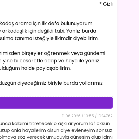
* Gizli
adaş arama için ilk defa bulunuyorum
rkadaşlık için değildi tabi. Yanlız burda
 bulma tanıma isteğiyle ilkimdir diyebilirim.
birimizden birşeyler öğrenmek veya gündemi
yine bi cesaretle adap ve haya ile yanlız
bulduğum halde paylaşabilirim.
zgün diyeceğimiz biriyle burda yollarımız
11.06.2026 / 10:55 / ID:14762
nca kalbimi titretecek o aşkı arıyorum laf oksun
nutup onla hayallerim olsun diye evleneyim sonsuz
im olmaya söz verecek umuduyla güneşim olup içimi