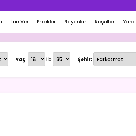
a
İlan Ver
Erkekler
Bayanlar
Koşullar
Yard
Yaş:
ile
Şehir: