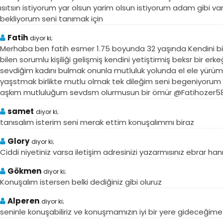
ısıtsın istiyorum yar olsun yarim olsun istiyorum adam gibi
bekliyorum seni tanımak için
Fatih
diyor ki;
Merhaba ben fatih esmer 1.75 boyunda 32 yaşında Kendini bilen
bilen sorumlu kişiliği gelişmiş kendini yetiştirmiş beksr bir 
sevdiğim kadını bulmak onunla mutluluk yolunda el ele yürü
yaşstmak birlikte mutlu olmak tek dileğim seni begeniyorum 
aşkım mutluluğum sevdsm olurmusun bir ömür @Fatihozer5
samet
diyor ki;
tanısalım isterim seni merak ettim konuşalımmı biraz
Glory
diyor ki;
Ciddi niyetiniz varsa iletişim adresinizi yazarmısınız ebrar ha
Gökmen
diyor ki;
Konuşalım istersen belki dediğiniz gibi oluruz
Alperen
diyor ki;
seninle konuşabiliriz ve konuşmamızın iyi bir yere gideceği