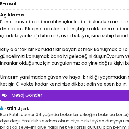
E-mail
Açıklama
Sanal dünyada sadece ihtiyaçlar kadar bulundum ama ark
diyebilirim. Blog ve formlarda tanıştığım oldu ama sadece a
içimdeki yanlızlığı bitirmek, aynı bakış açısına sahip birini
Biriyle ortak bir konuda fikir beyan etmek konuşmak bir
güncelimizi konuşmak bana iyi geleceğini düşünüyorum ve 
insanlar olduğunuz için duygularımızıda yine doğru kişiyi 
Umarım yanılmadan güven ve hayal kırıklığı yaşamadan dü
kesişir. O vakte kadar kendinize dikkat edin ve esen kalın.
Mesaj Gönder
Fatih
diyor ki;
Ben Fatih esmer 34 yaşında bekar bir erkeğim bakınca konuşu
diye degil ömürlük sevdam olsun diye birlikteyken dünyayı u
bir aşkla seveyim diye harbi net ve karsrlı duruşu olan ben