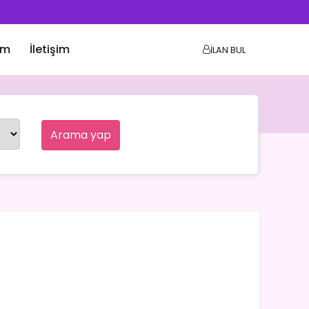
ım
İletişim
İLAN BUL
Arama yap