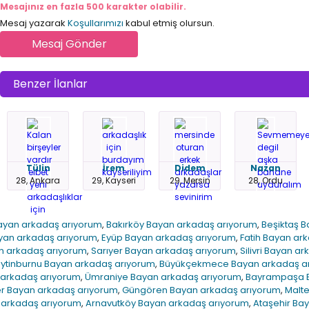
Mesajınız en fazla 500 karakter olabilir.
Mesaj yazarak
Koşullarımızı
kabul etmiş olursun.
Benzer İlanlar
Tülin
İrem
Didem
Nazan
28, Ankara
29, Kayseri
29, Mersin
28, Ordu
ayan arkadaş arıyorum
,
Bakırköy Bayan arkadaş arıyorum
,
Beşiktaş 
yan arkadaş arıyorum
,
Eyüp Bayan arkadaş arıyorum
,
Fatih Bayan ar
an arkadaş arıyorum
,
Sarıyer Bayan arkadaş arıyorum
,
Silivri Bayan a
ytinburnu Bayan arkadaş arıyorum
,
Büyükçekmece Bayan arkadaş a
 arkadaş arıyorum
,
Ümraniye Bayan arkadaş arıyorum
,
Bayrampaşa B
er Bayan arkadaş arıyorum
,
Güngören Bayan arkadaş arıyorum
,
Malt
 arkadaş arıyorum
,
Arnavutköy Bayan arkadaş arıyorum
,
Ataşehir Ba