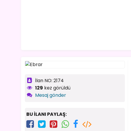
İlan NO: 2174
129
kez görüldü
Mesaj gönder
BU İLANI PAYLAŞ: