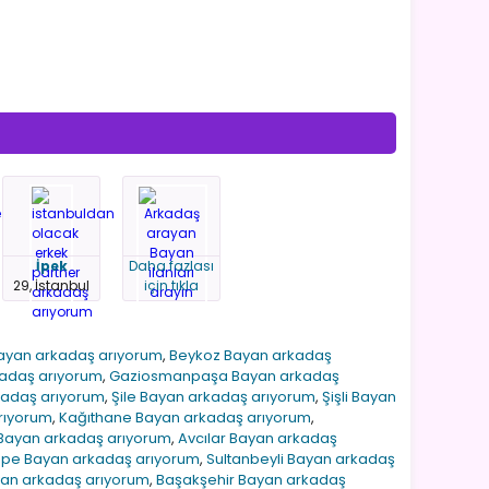
İpek
Daha fazlası
29, İstanbul
için tıkla
Bayan arkadaş arıyorum
,
Beykoz Bayan arkadaş
kadaş arıyorum
,
Gaziosmanpaşa Bayan arkadaş
rkadaş arıyorum
,
Şile Bayan arkadaş arıyorum
,
Şişli Bayan
rıyorum
,
Kağıthane Bayan arkadaş arıyorum
,
ayan arkadaş arıyorum
,
Avcılar Bayan arkadaş
epe Bayan arkadaş arıyorum
,
Sultanbeyli Bayan arkadaş
yan arkadaş arıyorum
,
Başakşehir Bayan arkadaş