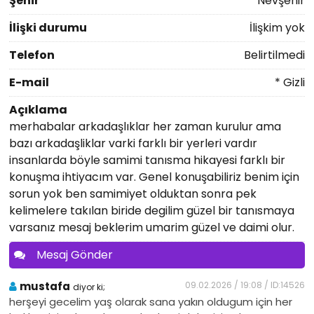
Şehir
Nevşehir
İlişki durumu
İlişkim yok
Telefon
Belirtilmedi
E-mail
* Gizli
Açıklama
merhabalar arkadaşlıklar her zaman kurulur ama
bazı arkadaşliklar varki farklı bir yerleri vardır
insanlarda böyle samimi tanısma hikayesi farklı bir
konuşma ihtiyacım var. Genel konuşabiliriz benim için
sorun yok ben samimiyet olduktan sonra pek
kelimelere takılan biride degilim güzel bir tanısmaya
varsanız mesaj beklerim umarim güzel ve daimi olur.
Mesaj Gönder
mustafa
09.02.2026 / 19:08 / ID:14526
diyor ki;
herşeyi gecelim yaş olarak sana yakın oldugum için her