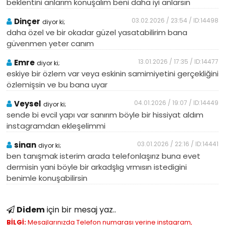
beklentini anlarım konuşalım beni daha iyi anlarsın
Dinçer
03.02.2026 / 23:54 / ID:14498
diyor ki;
daha özel ve bir okadar güzel yasatabilirim bana
güvenmen yeter canım
Emre
13.01.2026 / 17:35 / ID:14477
diyor ki;
eskiye bir özlem var veya eskinin samimiyetini gerçekliğini
özlemişsin ve bu bana uyar
Veysel
04.01.2026 / 19:07 / ID:14449
diyor ki;
sende bi evcil yapı var sanırım böyle bir hissiyat aldım
instagramdan ekleşelimmi
sinan
03.01.2026 / 22:16 / ID:14441
diyor ki;
ben tanışmak isterim arada telefonlaşırız buna evet
dermisin yani böyle bir arkadşlıg vrmısın istedigini
benimle konuşabilirsin
Didem
için bir mesaj yaz..
BİLGİ:
Mesajlarınızda Telefon numarası yerine instagram,