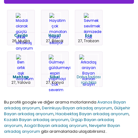
Ceyda
Hayat
Ece
26, Muğla
27, Bilecik
27, Trabzon
Mehtap
Sibel
Daha fazlası
27, Yalova
27, Konya
için tıkla
Bu profili google ve diğer arama motorlarında
Avanos Bayan
arkadaş arıyorum
,
Derinkuyu Bayan arkadaş arıyorum
,
Gülşehir
Bayan arkadaş arıyorum
,
Hacıbektaş Bayan arkadaş arıyorum
,
Kozaklı Bayan arkadaş arıyorum
,
Ürgüp Bayan arkadaş
arıyorum
,
Acıgöl Bayan arkadaş arıyorum
,
Nevşehir Bayan
arkadaş arıyorum
gibi aramalarlada ulaşabilirsiniz..