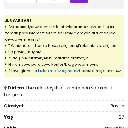
UYARILAR !
Arkadasariyoruz.com sizi telefonla aramaz! sizden hiç bir
zaman para istemez! Sitemizin ismiyle arayanlara kesinlikle
cevap vermeyiniz !
T.C. numarası, banka hesap bilgileri, şifrelerinizi vb. bilgileri
asla paylaşmayınız.
Yurtdışı ve bilinmeyen numaraları aramayın.
Hiç kimseye para veya kontör/DK. göndermeyin.
Siteye girmekle
kullanım sözleşmemizi
kabul etmiş olursunuz.
Didem
: Lise arkadaşlıkları kıvamında samimi bir
tanışma
Cinsiyet
Bayan
Yaş
27