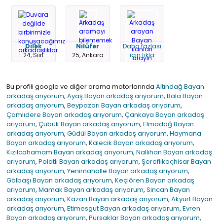
Dilek
Nilüfer
Daha fazlası
24, Siirt
25, Ankara
için tıkla
Bu profili google ve diğer arama motorlarında
Altındağ Bayan
arkadaş arıyorum
,
Ayaş Bayan arkadaş arıyorum
,
Bala Bayan
arkadaş arıyorum
,
Beypazarı Bayan arkadaş arıyorum
,
Çamlıdere Bayan arkadaş arıyorum
,
Çankaya Bayan arkadaş
arıyorum
,
Çubuk Bayan arkadaş arıyorum
,
Elmadağ Bayan
arkadaş arıyorum
,
Güdül Bayan arkadaş arıyorum
,
Haymana
Bayan arkadaş arıyorum
,
Kalecik Bayan arkadaş arıyorum
,
Kızılcahamam Bayan arkadaş arıyorum
,
Nallıhan Bayan arkadaş
arıyorum
,
Polatlı Bayan arkadaş arıyorum
,
Şereflikoçhisar Bayan
arkadaş arıyorum
,
Yenimahalle Bayan arkadaş arıyorum
,
Gölbaşı Bayan arkadaş arıyorum
,
Keçiören Bayan arkadaş
arıyorum
,
Mamak Bayan arkadaş arıyorum
,
Sincan Bayan
arkadaş arıyorum
,
Kazan Bayan arkadaş arıyorum
,
Akyurt Bayan
arkadaş arıyorum
,
Etimesgut Bayan arkadaş arıyorum
,
Evren
Bayan arkadaş arıyorum
,
Pursaklar Bayan arkadaş arıyorum
,