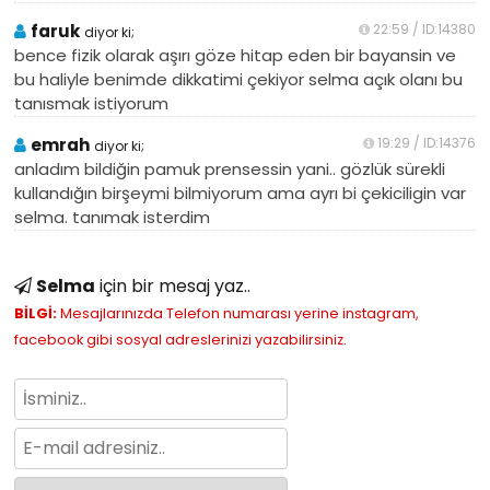
faruk
22:59 / ID:14380
diyor ki;
bence fizik olarak aşırı göze hitap eden bir bayansin ve
bu haliyle benimde dikkatimi çekiyor selma açık olanı bu
tanısmak istiyorum
emrah
19:29 / ID:14376
diyor ki;
anladım bildiğin pamuk prensessin yani.. gözlük sürekli
kullandığın birşeymi bilmiyorum ama ayrı bi çekiciligin var
selma. tanımak isterdim
Selma
için bir mesaj yaz..
BİLGİ:
Mesajlarınızda Telefon numarası yerine instagram,
facebook gibi sosyal adreslerinizi yazabilirsiniz.