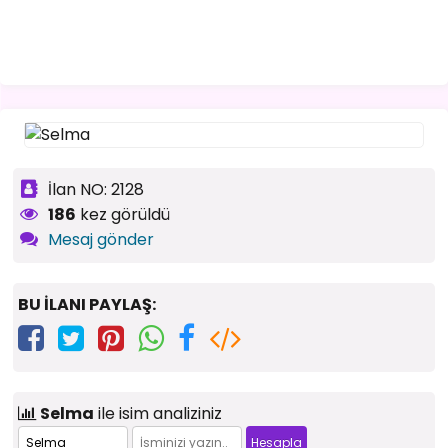
İlan NO: 2128
186
kez görüldü
Mesaj gönder
BU İLANI PAYLAŞ:
Selma
ile isim analiziniz