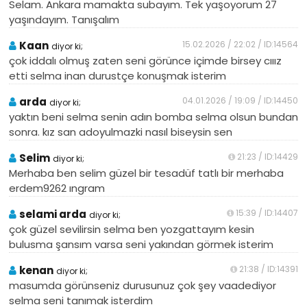
Selam. Ankara mamakta subayım. Tek yaşoyorum 27
yaşındayım. Tanışalım
Kaan
15.02.2026 / 22:02 / ID:14564
diyor ki;
çok iddalı olmuş zaten seni görünce içimde birsey cııız
etti selma inan durustçe konuşmak isterim
arda
04.01.2026 / 19:09 / ID:14450
diyor ki;
yaktın beni selma senin adın bomba selma olsun bundan
sonra. kız san adoyulmazki nasıl biseysin sen
Selim
21:23 / ID:14429
diyor ki;
Merhaba ben selim güzel bir tesadüf tatlı bir merhaba
erdem9262 ıngram
selami arda
15:39 / ID:14407
diyor ki;
çok güzel sevilirsin selma ben yozgattayım kesin
bulusma şansım varsa seni yakından görmek isterim
kenan
21:38 / ID:14391
diyor ki;
masumda görünseniz durusunuz çok şey vaadediyor
selma seni tanımak isterdim