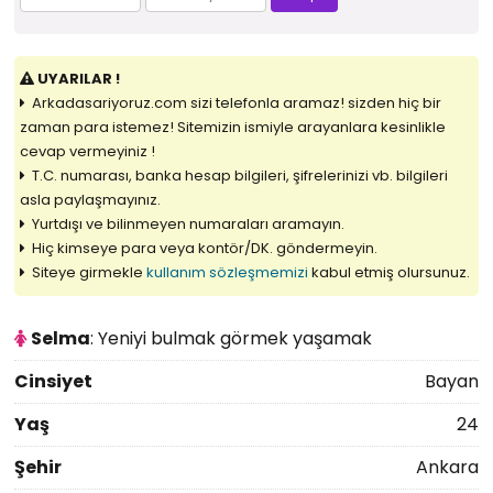
UYARILAR !
Arkadasariyoruz.com sizi telefonla aramaz! sizden hiç bir
zaman para istemez! Sitemizin ismiyle arayanlara kesinlikle
cevap vermeyiniz !
T.C. numarası, banka hesap bilgileri, şifrelerinizi vb. bilgileri
asla paylaşmayınız.
Yurtdışı ve bilinmeyen numaraları aramayın.
Hiç kimseye para veya kontör/DK. göndermeyin.
Siteye girmekle
kullanım sözleşmemizi
kabul etmiş olursunuz.
Selma
: Yeniyi bulmak görmek yaşamak
Cinsiyet
Bayan
Yaş
24
Şehir
Ankara