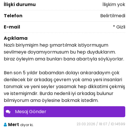
İlişki durumu
İlişkim yok
Telefon
Belirtilmedi
E-mail
* Gizli
Açıklama
Nazlı biriymişim hep şımartılmak istiyormuşum
sevilmeye doyamıyormusum bu hep duyduklarım.
biraz öyleyim ama bunları bana abartıyla söylüyorlar.
Ben son 5 yıldır babamdan dolayı ankaradayım çok
denilecek bir arkadaş çevrem yok ama yeni insanlari
tanımak ve yeni seyler yasamak hep dikkatimi çekmiş
ve istemişimdir. Burda nedenli iyi arkadaş bulunur
bilmiyorum ama öylesine bakmak istedim.
Mesaj Gönder
Mert
23.03.2026 / 18:07 / ID:14599
diyor ki;