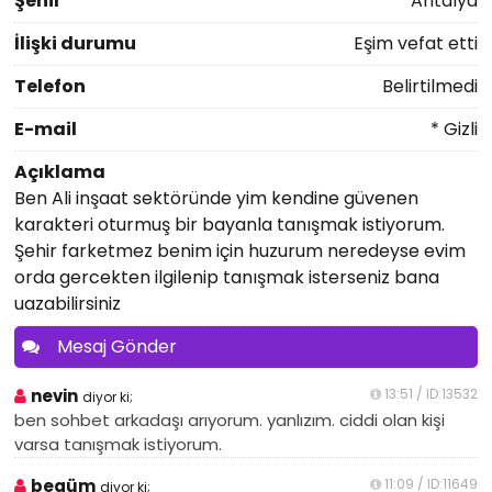
Şehir
Antalya
İlişki durumu
Eşim vefat etti
Telefon
Belirtilmedi
E-mail
* Gizli
Açıklama
Ben Ali inşaat sektöründe yim kendine güvenen
karakteri oturmuş bir bayanla tanışmak istiyorum.
Şehir farketmez benim için huzurum neredeyse evim
orda gercekten ilgilenip tanışmak isterseniz bana
uazabilirsiniz
Mesaj Gönder
nevin
13:51 / ID:13532
diyor ki;
ben sohbet arkadaşı arıyorum. yanlızım. ciddi olan kişi
varsa tanışmak istiyorum.
begüm
11:09 / ID:11649
diyor ki;