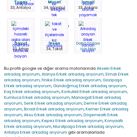
Tugay
Murat
İsmail
33, Antalya
34, İstanbul
33, Ankara
Davut
İhsan
Daha fazlası
33, Artvin
34, Tokat
için tıkla
Bu profili google ve diğer arama motorlarında
Akseki Erkek
arkadaş arıyorum
,
Alanya Erkek arkadaş arıyorum
,
Elmalı Erkek
arkadaş arıyorum
,
Finike Erkek arkadaş arıyorum
,
Gazipaşa
Erkek arkadaş arıyorum
,
Gündoğmuş Erkek arkadaş arıyorum
,
Kaş Erkek arkadaş arıyorum
,
Korkuteli Erkek arkadaş arıyorum
,
Kumluca Erkek arkadaş arıyorum
,
Manavgat Erkek arkadaş
arıyorum
,
Serik Erkek arkadaş arıyorum
,
Demre Erkek arkadaş
arıyorum
,
İbradı Erkek arkadaş arıyorum
,
Kemer Erkek arkadaş
arıyorum
,
Aksu Erkek arkadaş arıyorum
,
Döşemealtı Erkek
arkadaş arıyorum
,
Kepez Erkek arkadaş arıyorum
,
Konyaaltı
Erkek arkadaş arıyorum
,
Muratpaşa Erkek arkadaş arıyorum
,
Antalya Erkek arkadaş arıyorum
gibi aramalarlada