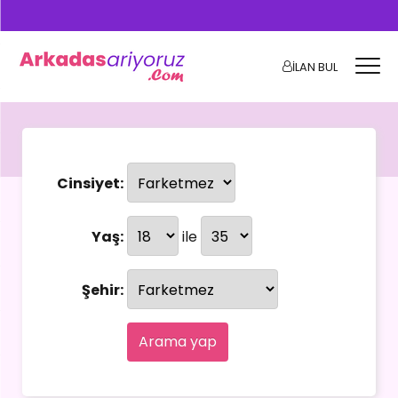
İLAN BUL
Cinsiyet:
Yaş:
ile
Şehir:
Arama yap