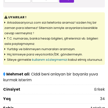
UYARILAR !
Arkadasariyoruz.com sizi telefonla aramaz! sizden hiç bir
zaman para istemez! Sitemizin ismiyle arayanlara kesinlikle
cevap vermeyiniz !
T.C. numarası, banka hesap bilgileri, şifrelerinizi vb. bilgileri
asla paylaşmayınız.
Yurtdışı ve bilinmeyen numaraları aramayın.
Hiç kimseye para veya kontör/DK. göndermeyin.
Siteye girmekle
kullanım sözleşmemizi
kabul etmiş olursunuz.
Mehmet ali
: Ciddi beni anlayan bir bayanla yuva
kurmak isterim
Cinsiyet
Erkek
Yaş
34