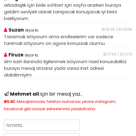
arkadaşlık için bide sohbet için sayfa ararken buraya
geldim seviyeli olarak tanışacak konuşacak iyi birini
bekliyorum
Suzan
18:28 / ID:11538
diyor ki;
Tanısmak istiyorum ama endiselerim var sadece
tanimak istiyorum on agore konussak olurmu
Firuze
17:58 / ID:11173
diyor ki;
slm sizin ilanınızla ilgilenmek istiyorum nasıl konusabiliriz
buraya mesaj atsanız yada varsa inst adresi
alabilirmiyim
Mehmet ali
için bir mesaj yaz..
BİLGİ:
Mesajlarınızda Telefon numarası yerine instagram,
facebook gibi sosyal adreslerinizi yazabilirsiniz.