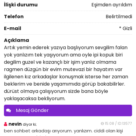
İlişki durumu
Eşimden ayrıldım
Telefon
Belirtilmedi
E-mail
* Gizli
Açıklama
Artık yemin ederek yazıya başlıyorum sevgilim falan
yok yanlızım tek yaşıyorum ama oyle ipi kopuk biri
degilim guzel ve kazançlı bir işim yanlız olmama
ragmen düzgün bir evim mutevazi bir hayatım var
ilgilenen kız arkadaşlar konuşmak isterse her zaman
beklerim ve benide yaşamımıda görüp bakabilirler.
dürüst olmaya çalışıyorum sizde bana böyle
yaklaşacaksa bekliyorum.
Mesaj Gönder
nevin
15:08 / ID:13577
diyor ki;
ben sohbet arkadaşı arıyorum. yanlızım. ciddi olan kişi