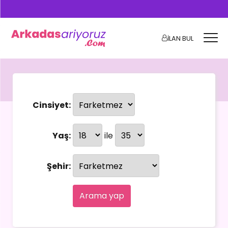
İLAN BUL
Cinsiyet:
Yaş:
ile
Şehir:
Arama yap