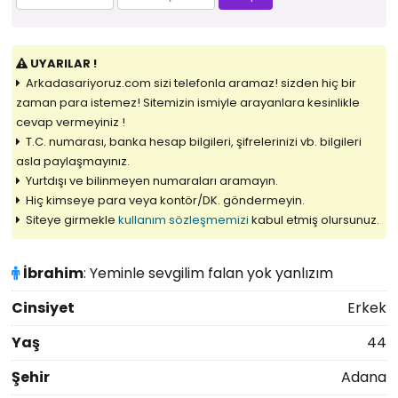
UYARILAR !
Arkadasariyoruz.com sizi telefonla aramaz! sizden hiç bir
zaman para istemez! Sitemizin ismiyle arayanlara kesinlikle
cevap vermeyiniz !
T.C. numarası, banka hesap bilgileri, şifrelerinizi vb. bilgileri
asla paylaşmayınız.
Yurtdışı ve bilinmeyen numaraları aramayın.
Hiç kimseye para veya kontör/DK. göndermeyin.
Siteye girmekle
kullanım sözleşmemizi
kabul etmiş olursunuz.
İbrahim
: Yeminle sevgilim falan yok yanlızım
Cinsiyet
Erkek
Yaş
44
Şehir
Adana