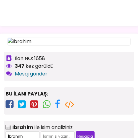
İlan NO: 1658
347
kez görüldü
Mesaj gönder
BU İLANI PAYLAŞ:
İbrahim
ile isim analiziniz