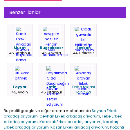
Benzer İlanlar
Murat
Bugrakocer
Sevkan
45, İstanbul
45, Ankara
44, Balıkesir
Tayyar
Fatih
Daha fazlası
45, Aydın
45, İstanbul
için tıkla
Bu profili google ve diğer arama motorlarında
Seyhan Erkek
arkadaş arıyorum
,
Ceyhan Erkek arkadaş arıyorum
,
Feke Erkek
arkadaş arıyorum
,
Karaisalı Erkek arkadaş arıyorum
,
Karataş
Erkek arkadaş arıyorum
,
Kozan Erkek arkadaş arıyorum
,
Pozantı