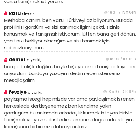
varsa tanışmak istiyorum.
Ratu
18:34 / ID:11845
diyor ki;
Merhaba canım, ben Ratu. Türkiyeyi az biliyorum. Burada
profilinizi gördüm ve sizi tanımak ilgimi çekti, sizinle
konuşmak ve tanışmak istiyorum, lütfen bana geri dönün,
yanıtınızı bekliyor olacağım ve sizi tanımak için
sabırsızlanıyorum.
demet
18:09 / ID:11193
diyor ki;
ben pek alışık değilim böyle bişeye ama tanışacak iyi biini
arıyordum burdaya yazayım dedim eger isterseniz
mesajlaşalım
fevziye
13:59 / ID:10925
diyor ki;
paylaşma istegi hepimizde var ama paylaşılmak istenen
herkeslede dertleşenemez ben kendime yakın
gördügüm bu anlamda arkadaşlık kurmak isteyen biriyle
tanışmak ve yazmak istedim. umarım dogru adresteyim
konuşunca birbirimizi daha iyi anlarız.