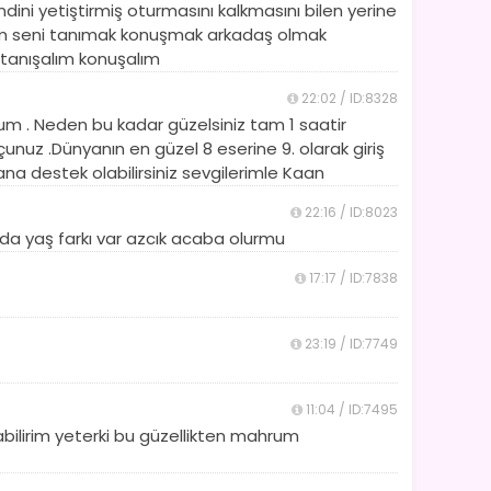
ini yetiştirmiş oturmasını kalkmasını bilen yerine
anım seni tanımak konuşmak arkadaş olmak
tanışalım konuşalım
22:02 / ID:8328
um . Neden bu kadar güzelsiniz tam 1 saatir
nuz .Dünyanın en güzel 8 eserine 9. olarak giriş
a destek olabilirsiniz sevgilerimle Kaan
22:16 / ID:8023
da yaş farkı var azcık acaba olurmu
17:17 / ID:7838
23:19 / ID:7749
11:04 / ID:7495
bilirim yeterki bu güzellikten mahrum