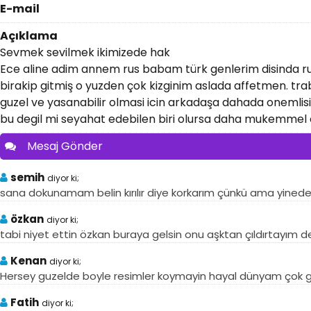
E-mail
Açıklama
Sevmek sevilmek ikimizede hak
Ece aline adim annem rus babam türk genlerim disinda r
birakip gitmiş o yuzden çok kizginim aslada affetmen. t
guzel ve yasanabilir olmasi icin arkadaşa dahada onemlisi
bu degil mi seyahat edebilen biri olursa daha mukemmel o
Mesaj Gönder
semih
diyor ki;
sana dokunamam belin kırılır diye korkarım çünkü ama yinede 
özkan
diyor ki;
tabi niyet ettin özkan buraya gelsin onu aşktan çıldırtayım 
Kenan
diyor ki;
Hersey guzelde boyle resimler koymayin hayal dünyam çok 
Fatih
diyor ki;