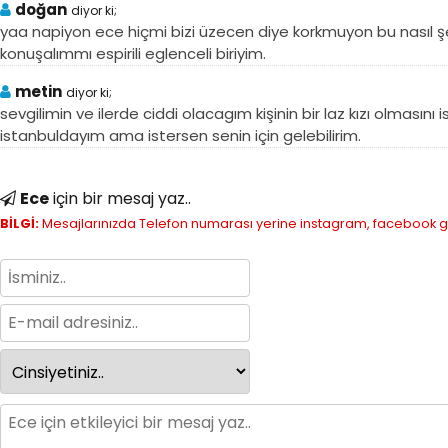
doğan
diyor ki;
yaa napiyon ece hiçmi bizi üzecen diye korkmuyon bu nasıl şe
konuşalımmı espirili eglenceli biriyim.
metin
diyor ki;
sevgilimin ve ilerde ciddi olacagım kişinin bir laz kızı olmasın
istanbuldayım ama istersen senin için gelebilirim.
Ece
için bir mesaj yaz..
BİLGİ:
Mesajlarınızda Telefon numarası yerine instagram, facebook gibi 