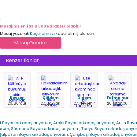
Mesajınız en fazla 500 karakter olabilir.
Mesaj yazarak
Koşullarımızı
kabul etmiş olursun.
Benzer İlanlar
Kevser
Çiğdem
Didem
Fatma nur
26, Burdur
27, Hakkari
27, Nevşehir
26, İstanbul
 Bayan arkadaş arıyorum
,
Araklı Bayan arkadaş arıyorum
,
Arsin Bay
yorum
,
Sürmene Bayan arkadaş arıyorum
,
Tonya Bayan arkadaş arıyo
Şalpazarı Bayan arkadaş arıyorum
,
Çarşıbaşı Bayan arkadaş arıyoru