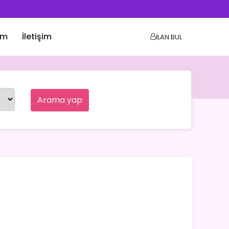
ım
İletişim
İLAN BUL
Arama yap