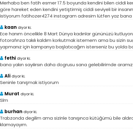
Merhaba ben fatih esmer 17.5 boyunda kendini bilen ciddi kend
göre hareket eden kendini yetiştirmiş ciddi seviyeli bir ins
istiyorum fatihozer4274 instagram adresim lütfen yaz bana 
kaan
diyor ki;
Ece hanım öncelikle 8 Mart Dünya kadınlar gününüzü kutluyor
fotorafınza takılı kaldım korkutmak istemem ama bu sizin suçu
yapmanız için kampanya başlatıcağım isterseniz bu yolda ban
fethi
diyor ki;
bana yakın sayılırsın daha dogrusu sana gelebilirimde aramız
Ali
diyor ki;
Seninle tanışmak istiyorum
Murat
diyor ki;
Slm
burhan
diyor ki;
Trabzonda degilim ama sizinle tanışınca kütüğümü bile aldıra
klamayayım.