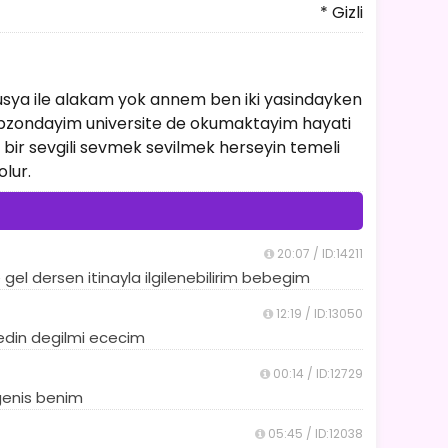
* Gizli
usya ile alakam yok annem ben iki yasindayken
rabzondayim universite de okumaktayim hayati
 bir sevgili sevmek sevilmek herseyin temeli
lur.
20:07 / ID:14211
gel dersen itinayla ilgilenebilirim bebegim
12:19 / ID:13050
dedin degilmi ececim
00:14 / ID:12729
genis benim
05:45 / ID:12038