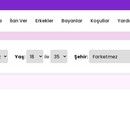
a
İlan Ver
Erkekler
Bayanlar
Koşullar
Yard
Yaş:
ile
Şehir: