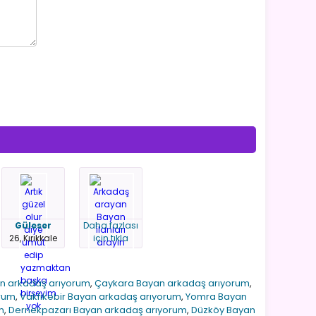
Güleser
Daha fazlası
26, Kırıkkale
için tıkla
an arkadaş arıyorum
,
Çaykara Bayan arkadaş arıyorum
,
rum
,
Vakfıkebir Bayan arkadaş arıyorum
,
Yomra Bayan
m
,
Dernekpazarı Bayan arkadaş arıyorum
,
Düzköy Bayan