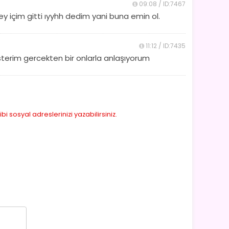
09:08 / ID:7467
y içim gitti ıyyhh dedim yani buna emin ol.
11:12 / ID:7435
ı isterim gercekten bir onlarla anlaşıyorum
sosyal adreslerinizi yazabilirsiniz.